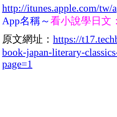
http://itunes.apple.com/t
App名稱～
看小說學日文
原文網址：
https://t17.tec
book-japan-literary-classics
page=1