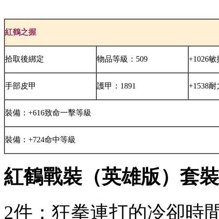
紅鶴之握
拾取後綁定
物品等級：509
+1026
手部皮甲
護甲：1891
+1538
裝備：+616致命一擊等級
裝備：+724命中等級
紅鶴戰裝（英雄版）套裝
2件：狂拳連打的冷卻時間