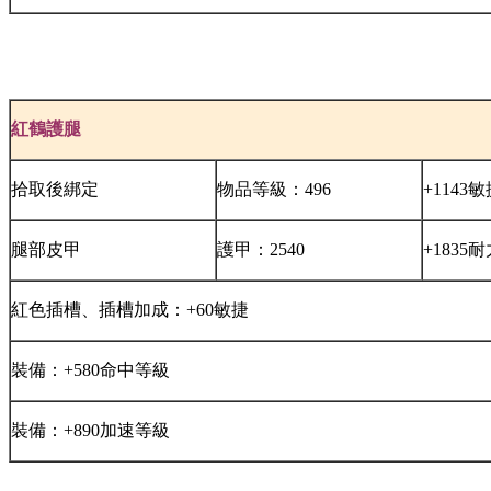
紅鶴護腿
拾取後綁定
物品等級：496
+1143
腿部皮甲
護甲：2540
+1835
紅色插槽、插槽加成：+60敏捷
裝備：+580命中等級
裝備：+890加速等級