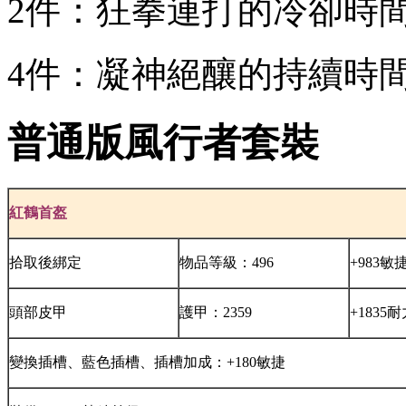
2件：狂拳連打的冷卻時間
4件：凝神絕釀的持續時間
普通版風行者套裝
紅鶴首盔
拾取後綁定
物品等級：496
+983敏
頭部皮甲
護甲：2359
+1835
變換插槽、藍色插槽、插槽加成：+180敏捷