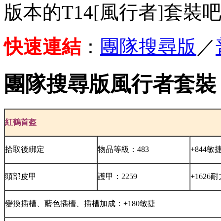
版本的T14[風行者]套裝
快速連結
：
團隊搜尋版
／
團隊搜尋版風行者套裝
紅鶴首盔
拾取後綁定
物品等級：483
+844敏
頭部皮甲
護甲：2259
+1626
變換插槽、藍色插槽、插槽加成：+180敏捷