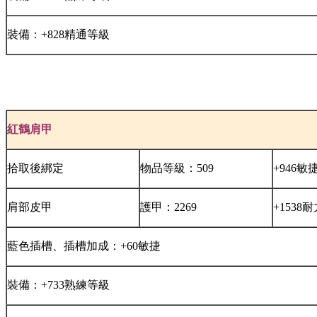
裝備：+828精通等級
紅鶴肩甲
拾取後綁定
物品等級：509
+946敏
肩部皮甲
護甲：2269
+1538
藍色插槽、插槽加成：+60敏捷
裝備：+733熟練等級