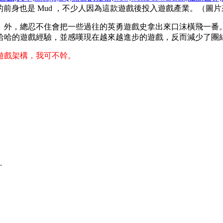
的前身也是 Mud ，不少人因為這款遊戲後投入遊戲產業。（圖
）外，總忍不住會把一些過往的英勇遊戲史拿出來口沫橫飛一番。
哈哈的遊戲經驗，並感嘆現在越來越進步的遊戲，反而減少了團結
遊戲架構，我可不幹。
.