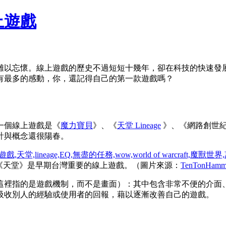
上遊戲
難以忘懷。線上遊戲的歷史不過短短十幾年，卻在科技的快速發
有最多的感動，你，還記得自己的第一款遊戲嗎？
一個線上遊戲是《
魔力寶貝
》、《
天堂 Lineage
》、《網路創世紀 Ul
計與概念還很陽春。
 《天堂》是早期台灣重要的線上遊戲。（圖片來源：
TenTonHamm
這裡指的是遊戲機制，而不是畫面）：其中包含非常不便的介面
吸收別人的經驗或使用者的回報，藉以逐漸改善自己的遊戲。