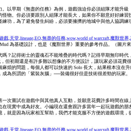
力。以早期《無盡的任務》為例，遊戲強迫你必須組隊才能升級
的怪物。你必須要跟別人組隊才能長大，如果你不願意好好練習技
怪練功，為了避免發生糾紛，必須要擁擠的地城中與他人協調練
 Mud 為基礎設計，也是《魔獸世界》重要的參考作品。（圖片
時代嗎？記得術士的靈魂石不能堆疊的時代嗎？記得早期無印時代
遊戲，但初期還是有許多難以想像的不方便設計，讓玩家必須花費
麻煩的問題，每個人都可以快速的 Solo 長大，結果根本沒
，成為所謂的「紫裝灰腦」──裝備很好但是技術很差勁的玩家。
第一次嘗試在遊戲中與其他真人互動，並願意花費許多時間在線上
也在現實中成為好友。小編現在還會跟許多當年一起玩遊戲的朋
憶，就是因為玩家相互幫助，我們才能克服不方便的遊戲環境，