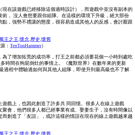
（現在該遊戲已經移除這個過時設計），而遊戲中並沒有副本的
術， 沒人會想要跟你組隊。在這樣的環境下升級，絕大部份
功點，強勢不禮讓的態度，很容易造成其他人的反感，會討厭跟
來源：
TenTonHammer
）
，為了增加拓荒的成功率，打王之前都必須要花個一小時到處吃
很多時間在狗屁倒灶的事情上。《魔獸世界》在數年來的更新
在升級過程中體驗過如何與其他人組隊，即使升到最高級也不了解
遊戲上，也因此創造了許多共 同回憶。很多人在線上遊戲
友聚會，他們很多人都已經事業有成、娶妻生子，沒有時間像以
從而創造了「友誼」，或許這樣的情誼在現在的線上遊戲越來越