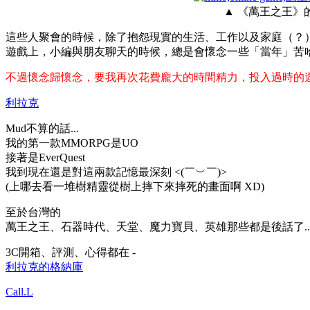
▲ 《萬王之王》
這些人聚會的時候，除了抱怨現實的生活、工作以及家庭（？
遊戲上，小編與朋友聊天的時候，總是會懷念一些「當年」苦
不過懷念歸懷念，要我再次花費龐大的時間精力，投入過時的
利拉克
Mud不算的話...
我的第一款MMORPG是UO
接著是EverQuest
我到現在還是對這兩款記憶最深刻 <(￣︶￣)>
(上哪去看一堆樹精靈從樹上摔下來摔死的畫面啊 XD)
至於台灣的
萬王之王、石器時代、天堂、魔力寶貝、英雄那些都是後話了..
3C開箱、評測、心得都在 -
利拉克的格納庫
Call.L