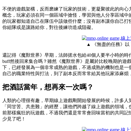
不便的遊戲架構，反而磨練了玩家的技術，更凝聚彼此的向心
概念，玩家必須在同一個區域中搶怪，學習與他人分享區域中
的玩家都知道自己在隊伍中該做些什麼；沒有副本讓你自己打
你組隊或是讓路給你，對往後練功造成阻礙。
▲ 《無盡的任務》以
還記得《魔獸世界》早期，法師搓水包給40個人要半小時的
buff然後回來集合嗎？雖然《魔獸世界》是屬於比較晚期的
下，已經發展為一個非常成熟的遊戲，不過成熟的機制也是一個
自己的職業特性與打法，到了副本反而常常給其他玩家添麻煩
把酒話當年，想再來一次嗎？
人類的心理很有趣，早期線上遊戲剛開始發展的時候，許多人
「同甘苦、共患難」的經歷，讓他們跨越了線上遊戲的領域，
前那樣瘋狂的玩遊戲，不過我們還是常常會回味當初的共同記
少見了吧！