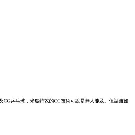
的腿及CG乒乓球，光魔特效的CG技術可說是無人能及。但話雖如