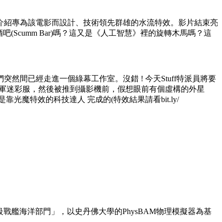
，介紹專為該電影而設計、技術領先群雄的水流特效。影片結束亮
酒吧(Scumm Bar)嗎？這又是《人工智慧》裡的旋轉木馬嗎？這
，我們突然間已經走進一個綠幕工作室。沒錯 ! 今天Stuff特派員將要
海軍迷彩服，然後被推到攝影機前，假想眼前有個虛構的外星
靠光魔特效的科技達人 完成的(特效結果請看bit.ly/
戰艦海洋部門」，以史丹佛大學的PhysBAM物理模擬器為基