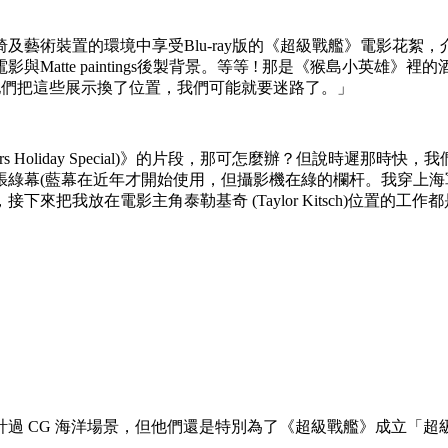
及藝術裝置的環境中享受Blu-ray版的《超級戰艦》電影花絮
te paintings後製背景。等等 ! 那是《猴島小英雄》裡的
要是他們把這些展示換了位置，我們可能就要迷路了。」
 Holiday Special)》的片段，那可怎麼辦？但說時遲那時快
張綠幕(藍幕在近年才開始使用，但攝影機在綠的欄杆。我穿上
放在電影主角泰勒基奇 (Taylor Kitsch)位置的工作都是
 CG 海洋場景，但他們還是特別為了《超級戰艦》成立「超級