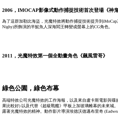
2006，
IMOCAP影像式動作捕捉技術首次登場《神鬼
為了這群加勒比海盜，光魔特效將動作捕捉技術提升到iMoCa
Nighy)所飾演的半魷魚人深海閻王轉變成螢幕上的CG角色。
2011，
光魔特效第一個全動畫角色《飆風雷哥》
綠色公園，綠色布幕
高端特效公司光魔特效的工作海報，以及來自盧卡斯電影與碟的
果比較好) 以及代替《超級戰艦》甲板上加玻璃帷幕的未來
露著光魔特效的精神。動作影片導演埃德沃德邁布里奇 (Eadwe