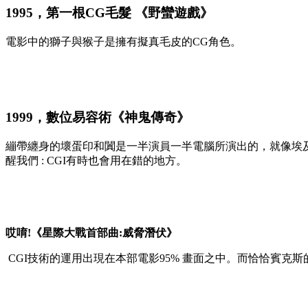
1995，
第一根CG毛髮 《野蠻遊戲》
電影中的獅子與猴子是擁有擬真毛皮的CG角色。
1999，
數位易容術《神鬼傳奇》
繃帶纏身的壞蛋印和闐是一半演員一半電腦所演出的，就像埃及版
醒我們 : CGI有時也會用在錯的地方。
哎唷!《星際大戰首部曲:威脅潛伏》
CGI
技術的運用出現在本部電影
95%
畫面之中。而恰恰賓克斯