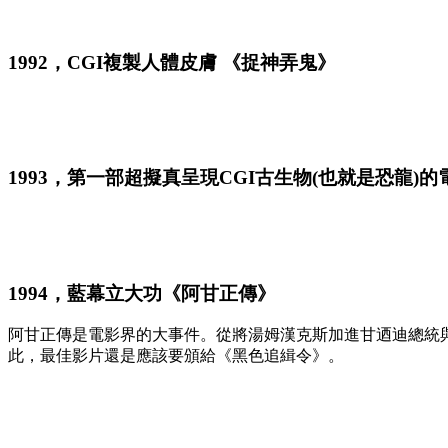
1992，
CGI複製人體皮膚 《捉神弄鬼》
1993，
第一部超擬真呈現CGI古生物(也就是恐龍)的
1994，
藍幕立大功《阿甘正傳》
阿甘正傳是電影界的大事件。從將湯姆漢克斯加進甘迺迪總統與約翰
此，最佳影片還是應該要頒給《黑色追緝令》。