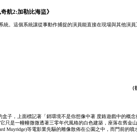
奇航2:加勒比海盜》
p系統。這個系統讓從事動作捕捉的演員能直接在現場與其他演員互
（
盒子，上面標記著「銷環境不是你想像中著 度鉻遊戲中的概念藝
城。它只是一幢幢微微透著三零年代風格的白色建築，座落在舊金
ard Muyridge)等電影業先驅的雕像散佈在公園之中，而門前