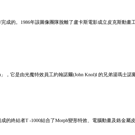
完成的。1986年該圖像團隊脫離了盧卡斯電影成立皮克斯動畫工
」，它是由光魔特效員工約翰諾爾(John Knol)l 的兄弟湯瑪士諾爾
的終結者T -1000結合了Morph變形特效、電腦動畫及鉻金