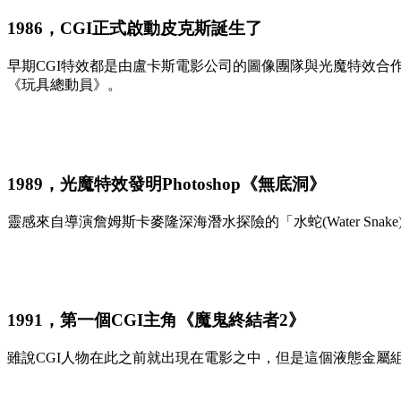
1986，CGI正式啟動皮克斯誕生了
早期CGI特效都是由盧卡斯電影公司的圖像團隊與光魔特效合作
《玩具總動員》。
1989，
光魔特效發明Photoshop《無底洞》
靈感來自導演詹姆斯卡麥隆深海潛水探險的「水蛇(Water Snake)
1991，第
一個CGI主角《魔鬼終結者2》
雖說CGI人物在此之前就出現在電影之中，但是這個液態金屬組成