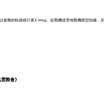
。它能夠以複雜的軌跡繞行著X-Wing、鈦戰機或雪地戰機模型拍攝，呈
風雲際會》