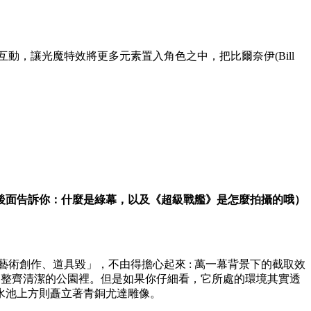
動，讓光魔特效將更多元素置入角色之中，把比爾奈伊(Bill
後面告訴你：什麼是綠幕，以及《超級戰艦》是怎麼拍攝的哦）
術創作、道具毀」，不由得擔心起來 : 萬一幕背景下的截取效
山整齊清潔的公園裡。但是如果你仔細看，它所處的環境其實透
的噴水池上方則矗立著青銅尤達雕像。