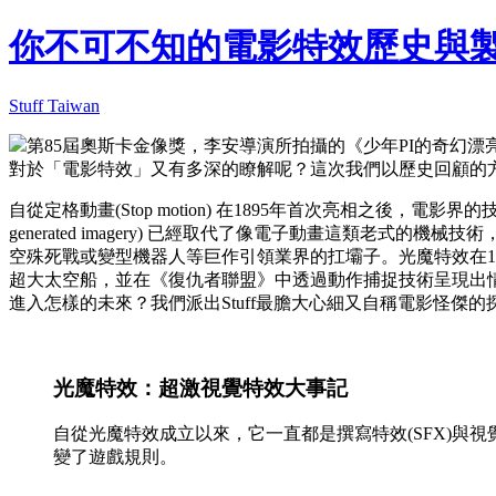
你不可不知的電影特效歷史與
Stuff Taiwan
第85屆奧斯卡金像獎，李安導演所拍攝的《少年PI的奇幻
對於「電影特效」又有多深的瞭解呢？這次我們以歷史回顧的
自從定格動畫(Stop motion) 在1895年首次亮相之後，
generated imagery) 已經取代了像電子動畫這類老
空殊死戰或變型機器人等巨作引領業界的扛壩子。光魔特效在19
超大太空船，並在《復仇者聯盟》中透過動作捕捉技術呈現出
進入怎樣的未來？我們派出Stuff最膽大心細又自稱電影怪傑的探險家
光魔特效：超激視覺特效大事記
自從光魔特效成立以來，它一直都是撰寫特效(SFX)與視覺
變了遊戲規則。