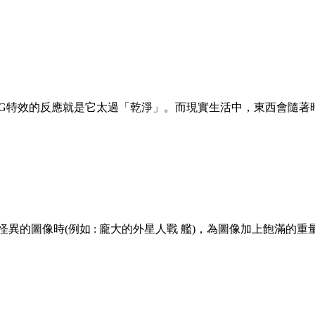
部份的人對於CG特效的反應就是它太過「乾淨」。而現實生活中，東
透過CGI創造怪異的圖像時(例如 : 龐大的外星人戰 艦)，為圖像