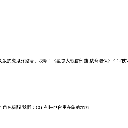
的魔鬼終結者。哎唷 ! 《星際大戰首部曲:威脅潛伏》 CGI
的角色提醒
我們
：CGI
有時也會用在錯的地方