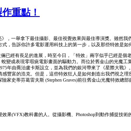
製作重點！
漂亮》，一舉拿下最佳攝影、最佳視覺效果與最佳導演獎。雖然
方式，告訴你許多電影運用科技上的第一步，以及那些特效是如
電影界的技倆已經有長足的進展，時至今日，「特效」兩字似乎已經是個老套
式的機械技術，蛻變成表現零瑕疵電影畫面的驅動力。而位於舊金山的光魔
75年由喬治盧卡斯設立，並為我們的銀河帶來了《星際大戰》。
情感豐富的浩克。但是，這些特效狂人是如何創造出我們視之理所
史蒂芬葛雷夫斯 (Stephen Graves)前往舊金山光魔特效
效果(VFX)教科書的人。從攝影機、Photoshop到動作捕