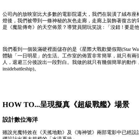
公司內的放映室比大多數的電影院還大，我們在裝潢了絨布座椅
燈後，我們被帶到一條神秘的灰色走廊，走廊上裝飾著復古的電影與Mat
是《魔龍傳奇》的天空佈景？導覽員開玩笑說 : 「沒錯 ! 
我們看到一個裝滿硬裡面儲存的是《星際大戰歡樂假期(Star Wars
體驗「一日明星」的生活。工作室的佈置非常簡單，就只有兩
人，退避三分後說出一段對白。我做的就只有幾個簡單的動作，接下來把我
insidebattleship)。
HOW TO...呈現擬真《超級戰艦》場景
設計數位海洋
雖說光魔特效在《天搖地動》及《海神號》兩部電影中已經設計過
礎設計出更大規模的「水流系統」。