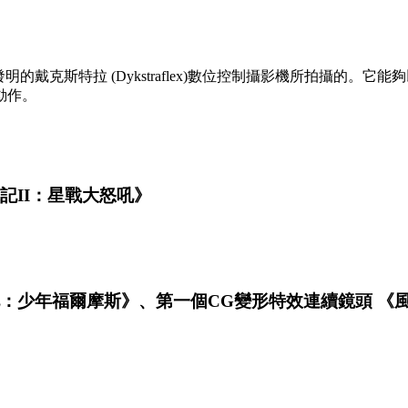
a)發明的戴克斯特拉 (Dykstraflex)數位控制攝影機所拍攝的
動作。
航記II：星戰大怒吼》
神入化：少年福爾摩斯》、第一個CG變形特效連續鏡頭 《