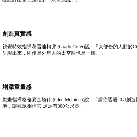
創造真實感
視覺特效指導葛雷迪柯弗 (Grady Cofer)說 : 「大
呈現出來，即使是外星人的太空船也是一樣。」
增添重量感
動畫指導格倫麥金塔什 (Glen Mclntosh)說 : 「當你
地，讓觀眾相信它 足足有300公尺長。