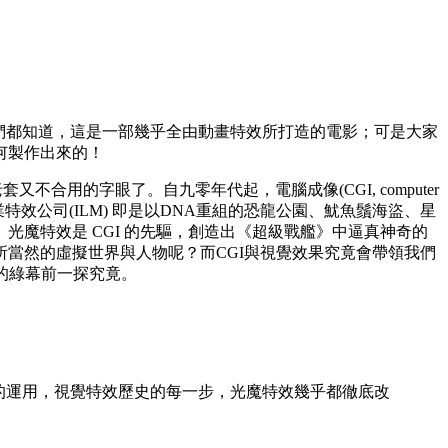
我們都知道，這是一部幾乎全由動畫特效所打造的電影；可是大家
何製作出來的！
又不合用的字眼了。自九零年代起，電腦成像(CGI, computer
工業特效公司(ILM) 即是以DNA重組的恐龍公園、魷魚鬚海盜、星
光魔特效是 CGI 的先驅，創造出《超級戰艦》中逼真神奇的
當然的虛擬世界與人物呢？而CGI與視覺效果究竟會帶領我們
總部的綠幕前一探究竟。
捉技術的運用，視覺特效歷史的每一步，光魔特效幾乎都徹底改