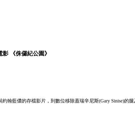
電影 《侏儸紀公園》
藍儂的存檔影片，到數位移除蓋瑞辛尼斯(Gary Sinise)