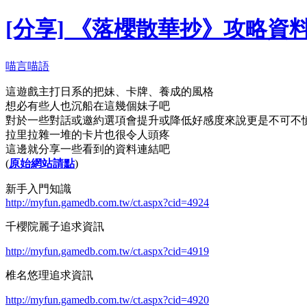
[分享] 《落櫻散華抄》攻略資
喵言喵語
這遊戲主打日系的把妹、卡牌、養成的風格
想必有些人也沉船在這幾個妹子吧
對於一些對話或邀約選項會提升或降低好感度來說更是不可不
拉里拉雜一堆的卡片也很令人頭疼
這邊就分享一些看到的資料連結吧
(
原始網站請點
)
新手入門知識
http://myfun.gamedb.com.tw/ct.aspx?cid=4924
千櫻院麗子追求資訊
http://myfun.gamedb.com.tw/ct.aspx?cid=4919
椎名悠理追求資訊
http://myfun.gamedb.com.tw/ct.aspx?cid=4920