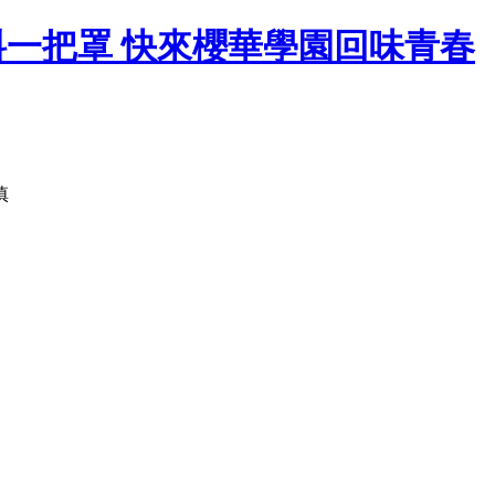
料一把罩 快來櫻華學園回味青春
慎