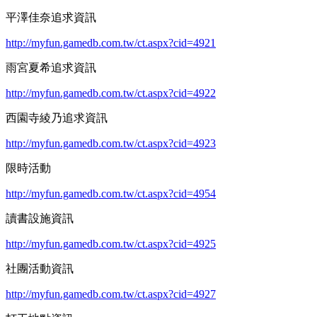
平澤佳奈追求資訊
http://myfun.gamedb.com.tw/ct.aspx?cid=4921
雨宮夏希追求資訊
http://myfun.gamedb.com.tw/ct.aspx?cid=4922
西園寺綾乃追求資訊
http://myfun.gamedb.com.tw/ct.aspx?cid=4923
限時活動
http://myfun.gamedb.com.tw/ct.aspx?cid=4954
讀書設施資訊
http://myfun.gamedb.com.tw/ct.aspx?cid=4925
社團活動資訊
http://myfun.gamedb.com.tw/ct.aspx?cid=4927