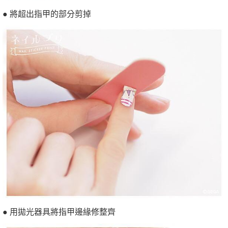
● 將超出指甲的部分剪掉
● 用拋光器具將指甲邊緣修整齊