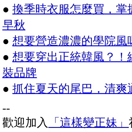
●
換季時衣服怎麼買，掌
早秋
●
想要營造濃濃的學院風嗎
●
想要穿出正統韓風？！
裝品牌
●
抓住夏天的尾巴，清爽
--
歡迎加入
「這樣變正妹」