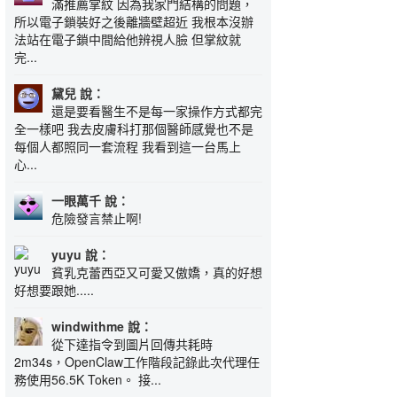
滿推薦掌紋 因為我家門結構的問題，
所以電子鎖裝好之後離牆壁超近 我根本沒辦
法站在電子鎖中間給他辨視人臉 但掌紋就
完...
黛兒 說：
還是要看醫生不是每一家操作方式都完
全一樣吧 我去皮膚科打那個醫師感覺也不是
每個人都照同一套流程 我看到這一台馬上
心...
一眼萬千 說：
危險發言禁止啊!
yuyu 說：
貧乳克蕾西亞又可愛又傲嬌，真的好想
好想要跟她.....
windwithme 說：
從下達指令到圖片回傳共耗時
2m34s，OpenClaw工作階段記錄此次代理任
務使用56.5K Token。 接...