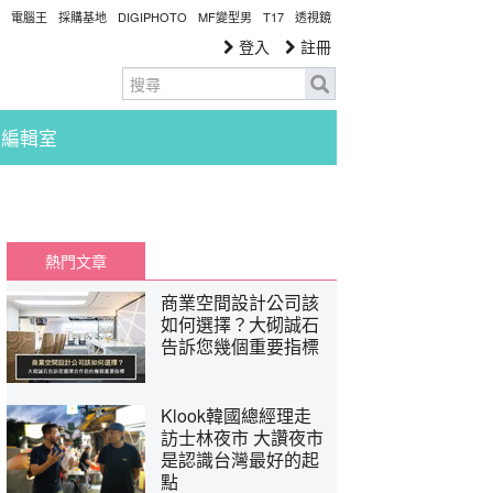
電腦王
採購基地
DIGIPHOTO
MF變型男
T17
透視鏡
登入
註冊
編輯室
熱門文章
商業空間設計公司該
如何選擇？大砌誠石
告訴您幾個重要指標
Klook韓國總經理走
訪士林夜市 大讚夜市
是認識台灣最好的起
點