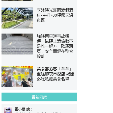
享沐時光莊園渡假酒
店-主打700坪露天溫
泉區
強降雨車道事故頻
傳！磁磚止滑係數不
是唯一解方 歐羅莉
亞：安全關鍵在整合
設計
美食部落客「羊羊」
至艋舺夜市探店 揭開
必吃私藏美食名單
最新回應
霍小曼 說：