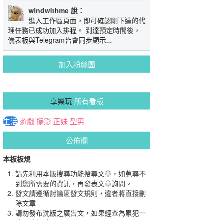
windwithme 說：
進入工作區頁面，即可確認剛下達的代
理任務已成功加入排程。 到達預定時間後，
儀表板與Telegram皆會同步顯示...
加入粉絲團
享樂玩
所有看板
生活
遊戲
攝影
正妹
型男
公佈欄
本板板規
請先利用本版搜尋功能搜尋文章，如蒐尋不
到您所需要的資訊，再發表文章詢問。
發文請遵循討論區發文規則，違者將直接刪
除文章
請勿發布洗版之廣告文，如果經查為累犯一