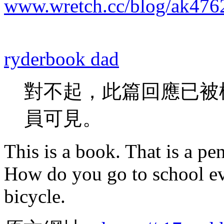
www.wretch.cc/blog/ak476
ryderbook dad
對不起，此篇回應已被
員可見。
This is a book. That is a pen
How do you go to school ev
bicycle.