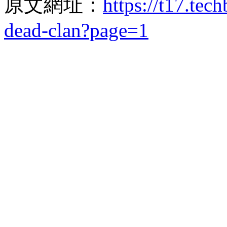
原文網址：
https://t17.tec
dead-clan?page=1