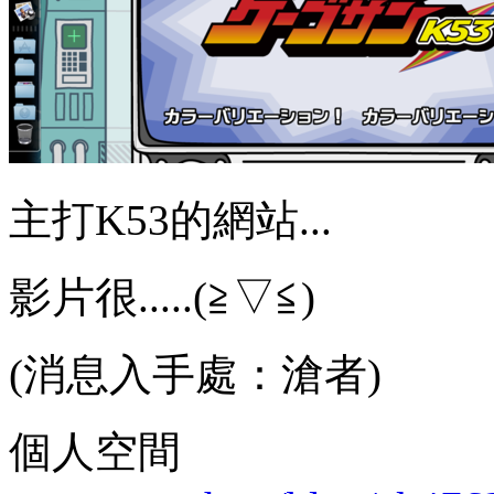
主打K53的網站...
影片很.....(≧▽≦)
(消息入手處：滄者)
個人空間