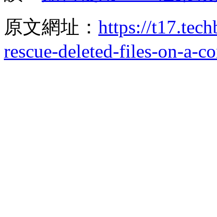
原文網址：
https://t17.te
rescue-deleted-files-on-a-