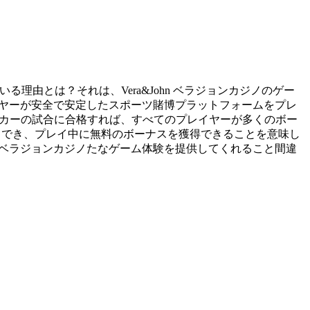
る理由とは？それは、Vera&John ベラジョンカジノのゲー
イヤーが安全で安定したスポーツ賭博プラットフォームをプレ
す!サッカーの試合に合格すれば、すべてのプレイヤーが多くのボー
イでき、プレイ中に無料のボーナスを獲得できることを意味し
新ベラジョンカジノたなゲーム体験を提供してくれること間違