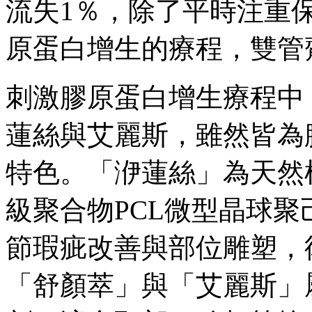
流失1％，除了平時注重
原蛋白增生的療程，雙管
刺激膠原蛋白增生療程中
蓮絲與艾麗斯，雖然皆為
特色。「洢蓮絲」為天然
級聚合物PCL微型晶球
節瑕疵改善與部位雕塑，
「舒顏萃」與「艾麗斯」