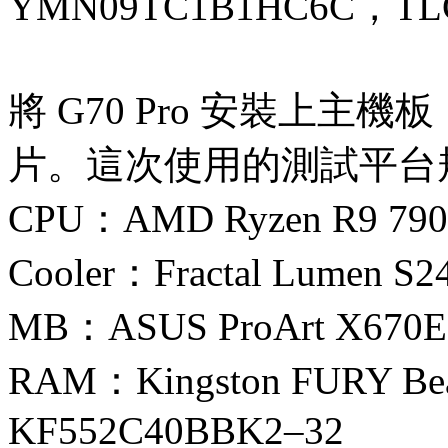
YMN09TC1B1HC6C，T
將 G70 Pro 安裝上
片。這次使用的測試平台
CPU：AMD Ryzen R9 79
Cooler：Fractal Lumen S2
MB：ASUS ProArt X670E-C
RAM：Kingston FURY Bea
KF552C40BBK2–32