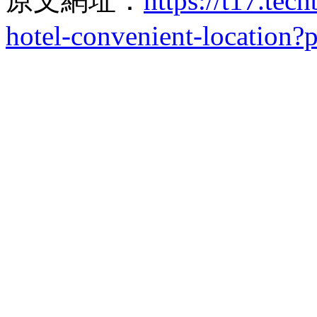
原文網址：
https://t17.tec
hotel-convenient-location?