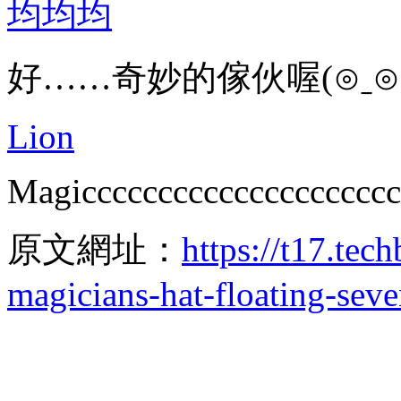
均均均
好……奇妙的傢伙喔(⊙ˍ⊙
Lion
Magiccccccccccccccccccccc
原文網址：
https://t17.tec
magicians-hat-floating-sev