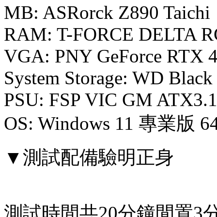
MB: ASRorck Z890 Taichi
RAM: T-FORCE DELTA RG
VGA: PNY GeForce RTX 
System Storage: WD Bla
PSU: FSP VIC GM ATX3.
OS: Windows 11 專業版 64
▼測試配備驗明正身
測試時間共20分鐘閒置3分