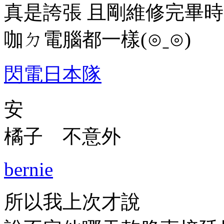
真是誇張 且剛維修完畢時
咖ㄉ電腦都一樣(⊙ˍ⊙)
閃電日本隊
安
橘子 不意外
bernie
所以我上次才說