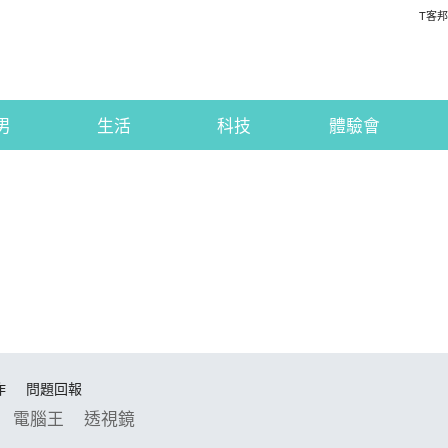
T客邦
男
生活
科技
體驗會
作
問題回報
電腦王
透視鏡