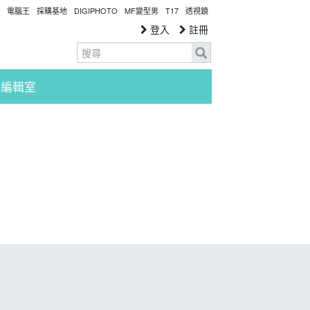
電腦王
採購基地
DIGIPHOTO
MF變型男
T17
透視鏡
登入
註冊
編輯室