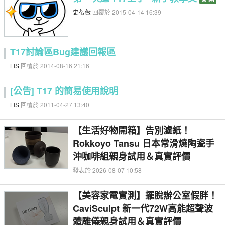
史蒂薇
回覆於 2015-04-14 16:39
T17討論區Bug建議回報區
LIS
回覆於 2014-08-16 21:16
[公告] T17 的簡易使用說明
LIS
回覆於 2011-04-27 13:40
【生活好物開箱】告別濾紙！
Rokkoyo Tansu 日本常滑燒陶瓷手
沖咖啡組親身試用＆真實評價
發表於 2026-08-07 10:58
【美容家電實測】擺脫辦公室假胖！
CaviSculpt 新一代72W高能超聲波
體雕儀親身試用＆真實評價