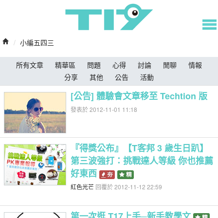
/
小編五四三
所有文章
精華區
問題
心得
討論
閒聊
情報
分享
其他
公告
活動
[公告] 體驗會文章移至 Techtion 版
發表於 2012-11-01 11:18
『得獎公布』【T客邦 3 歲生日趴】
第三波強打：挑戰達人等級 你也推薦
好東西
夯
精
紅色光芒
回覆於 2012-11-12 22:59
第一次逛 T17上手─新手教學文
精