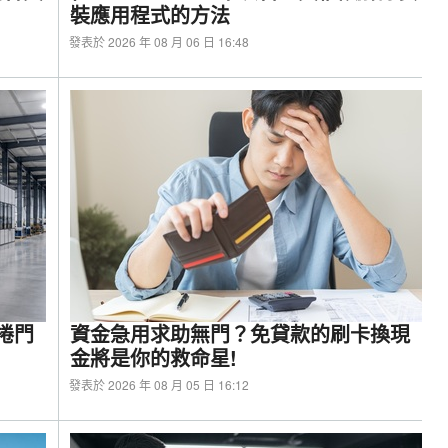
裝應用程式的方法
s II耳道式電競耳機-經典產品再進化，千元內輕鬆入主
發表於 2026 年 08 月 06 日 16:48
捲門
資金急用求助無門？免貸款的刷卡換現
金將是你的救命星!
發表於 2026 年 08 月 05 日 16:12
ro B70開箱與OpenClaw龍蝦使用心得