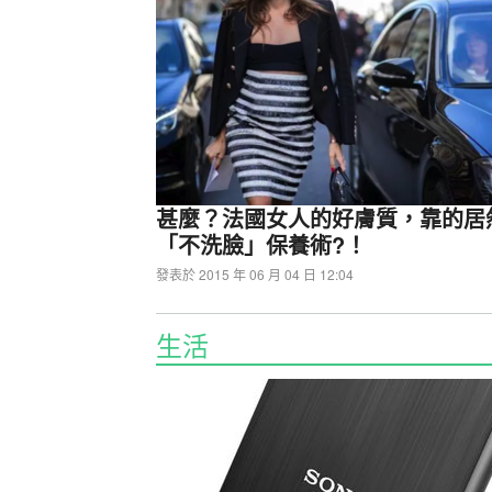
君主MONTECH PureFlow
解熱能力
甚麼？法國女人的好膚質，靠的居
「不洗臉」保養術?！
發表於 2015 年 06 月 04 日 12:04
生活