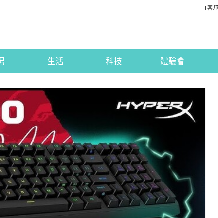
T客邦
男
生活
科技
體驗會
e 1800