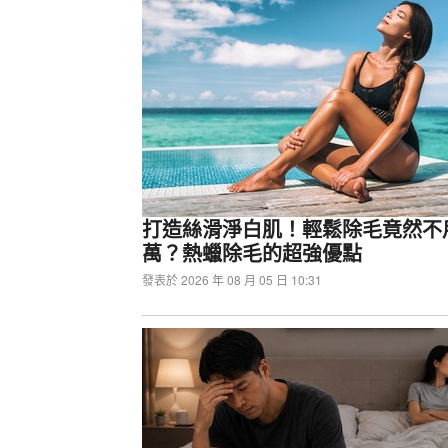
打造絲滑淨白肌！輕鬆除毛竟然不
萬？熱蠟除毛的超強優點
發表於 2026 年 08 月 05 日 10:31
振華SuperFlower M80
優秀擴充性