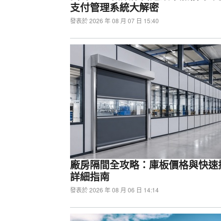
支付管理系統大解密
HyperX Cloud Earbud
發表於 2026 年 08 月 07 日 15:40
廠房隔間全攻略：庫板價格與快速
詳細指南
發表於 2026 年 08 月 06 日 14:14
最平價32GB顯卡：Intel Arc P