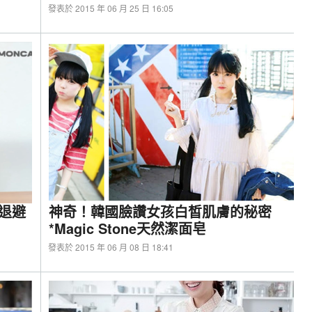
發表於 2015 年 06 月 25 日 16:05
競鍵盤-10區RGB燈效發光，價格親民，入門電競優
人退避
神奇！韓國臉讚女孩白皙肌膚的秘密
*Magic Stone天然潔面皂
發表於 2015 年 06 月 08 日 18:41