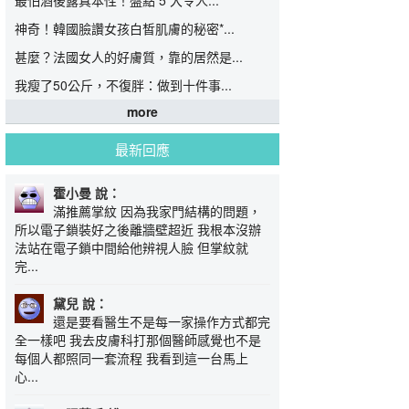
最怕酒後露真本性！盤點 5 大令人...
神奇！韓國臉讚女孩白皙肌膚的秘密*...
甚麼？法國女人的好膚質，靠的居然是...
我瘦了50公斤，不復胖：做到十件事...
more
最新回應
霍小曼 說：
滿推薦掌紋 因為我家門結構的問題，
所以電子鎖裝好之後離牆壁超近 我根本沒辦
法站在電子鎖中間給他辨視人臉 但掌紋就
完...
黛兒 說：
還是要看醫生不是每一家操作方式都完
全一樣吧 我去皮膚科打那個醫師感覺也不是
每個人都照同一套流程 我看到這一台馬上
心...