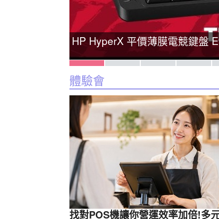
Xpanse T9人體工學椅-親
娛樂皆宜
體驗會
找對POS機讓你營運效率加倍!多