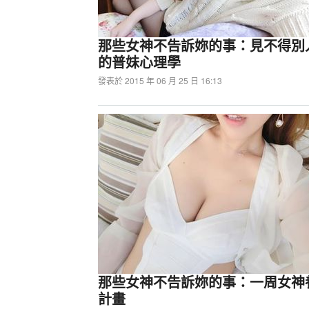
那些女神不告訴妳的事：見不得別
的普妹心理學
發表於 2015 年 06 月 25 日 16:13
君主MONTECH TG3全景玻
鬆展現自我風格
那些女神不告訴妳的事：一周女神
計畫