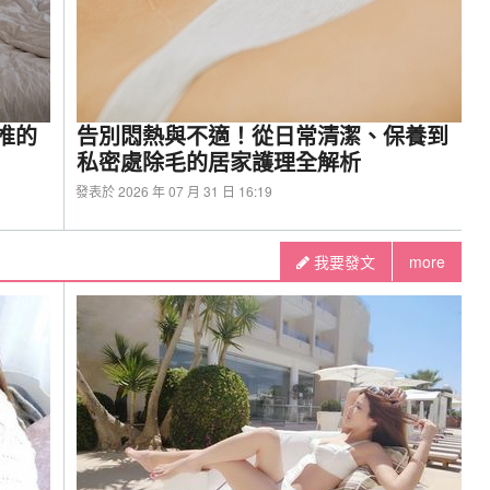
推的
告別悶熱與不適！從日常清潔、保養到
私密處除毛的居家護理全解析
發表於 2026 年 07 月 31 日 16:19
我要發文
more
式雙光效液晶一體式水冷散熱器-搭載XA360一體
DP 325W解熱能力，