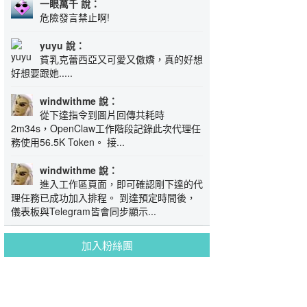
一眼萬千 說：
危險發言禁止啊!
yuyu 說：
貧乳克蕾西亞又可愛又傲嬌，真的好想
好想要跟她.....
windwithme 說：
從下達指令到圖片回傳共耗時
2m34s，OpenClaw工作階段記錄此次代理任
務使用56.5K Token。 接...
windwithme 說：
進入工作區頁面，即可確認剛下達的代
理任務已成功加入排程。 到達預定時間後，
儀表板與Telegram皆會同步顯示...
加入粉絲團