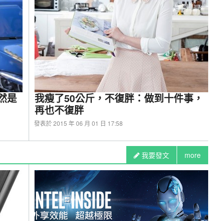
 ARGB 360一體式水冷散熱器-超親民價格享受優質
然是
我瘦了50公斤，不復胖：做到十件事，
再也不復胖
發表於 2015 年 06 月 01 日 17:58
我要發文
more