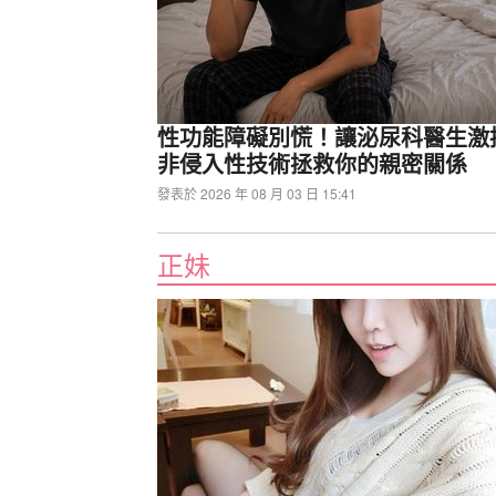
性功能障礙別慌！讓泌尿科醫生激
非侵入性技術拯救你的親密關係
發表於 2026 年 08 月 03 日 15:41
正妹
喬思伯JONSBO TX360全幅
式風扇與5000轉水泵，提供超強T