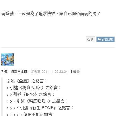
.
玩遊戲，不就是為了追求快樂，讓自己開心而玩的嗎？
.
.
讚
引言回應
7 樓
·
閃電日本隊
· 發表於 2011-11-29 23:24 ·
檢舉
引述《亞嵐》之銘言：
> 引述《粉庭呱呱~》之銘言：
> > 引述《侑Yo》之銘言：
> > > 引述《粉庭呱呱~》之銘言：
> > > > 引述《新生 BONE》之銘言：
> > > > > 位啥不能玩楓古