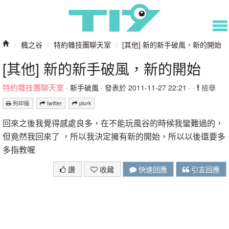
/
楓之谷
/
特約雜技團聊天室
/
[其他] 新的新手破風，新的開始
[其他] 新的新手破風，新的開始
特約雜技團聊天室
·
新手破風
· 發表於 2011-11-27 22:21 · ·
檢舉
列印版
twitter
plurk
回來之後我覺得感處良多，在不能玩風谷的時候我蠻難過的，
但竟然我回來了 ，所以我決定擁有新的開始，所以以後還要多
多指教喔
讚
收藏
快速回應
引言回應