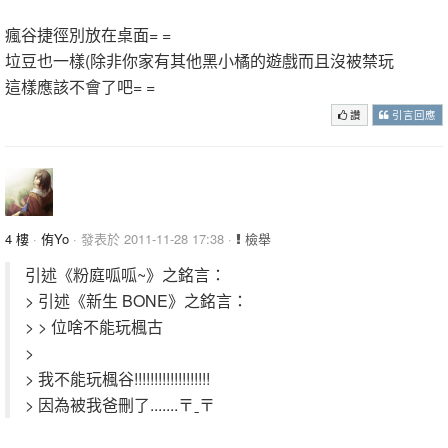
瘋谷捷徑別放在桌面= =
垃豆也一樣(除非你家有其他黑小橘的遊戲而且沒被禁玩
這樣應該不會了吧= =
讚
引言回應
4 樓
·
侑Yo
· 發表於 2011-11-28 17:38 ·
檢舉
引述《粉庭呱呱~》之銘言：
> 引述《新生 BONE》之銘言：
> > 位啥不能玩楓古
>
> 我不能玩楓谷!!!!!!!!!!!!!!!!!!!
> 因為被我爸刪了.......〒ˍ〒