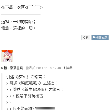
在下載一次阿<(￣︶￣)>
這裡，一切的開始；
懷念，這裡的一切。
讚
引言回應
5 樓
·
漸落星曉
· 發表於 2011-11-29 17:40 ·
檢舉
引述《侑Yo》之銘言：
> 引述《粉庭呱呱~》之銘言：
> > 引述《新生 BONE》之銘言：
> > > 位啥不能玩楓古
> >
> > 我不能玩楓谷!!!!!!!!!!!!!!!!!!!