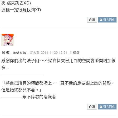
夾 跳來跳去XD)
這樣一定很難找到XD
讚
引言回應
10 樓
·
漸落星曉
· 發表於 2011-11-30 12:51 ·
檢舉
感謝你們出的法子阿~~不過資料夾已用到的空間會瞬間增加很
多...
「將自己所有的時間都賭上，一直不斷的想要跟上她的背影，
但是始終都見不著。」
—————永不停歇的暗殺者
讚
引言回應