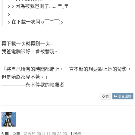
> > 因為被我爸刪了.......〒ˍ〒
>
> 在下載一次阿<(￣︶￣)>
再下載一次就再刪一次...
我爸電腦很好，會被發現~
「將自己所有的時間都賭上，一直不斷的想要跟上她的背影，
但是始終都見不著。」
—————永不停歇的暗殺者
讚
引言回應
6 樓
·
亞蘭
· 發表於 2011-11-29 22:20 ·
檢舉