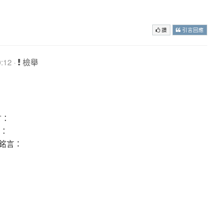
巔收人~
讚
引言回應
:12 ·
檢舉
言：
言：
之銘言：