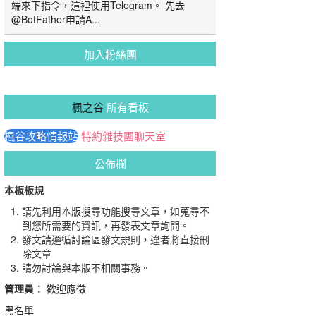
端來下指令，這裡使用Telegram。 先去
@BotFather申請A...
加入粉絲團
楓之谷
所有看板
楓谷攻略情報站
特約雜技團聊天室
公佈欄
本板板規
請先利用本版搜尋功能搜尋文章，如蒐尋不
到您所需要的資訊，再發表文章詢問。
發文請遵循討論區發文規則，違者將直接刪
除文章
請勿討論與本版不相關事務。
管理員：
歡迎應徵
黑名單