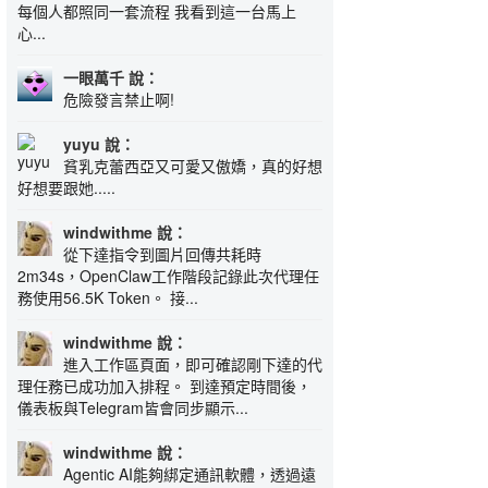
每個人都照同一套流程 我看到這一台馬上
心...
一眼萬千 說：
危險發言禁止啊!
yuyu 說：
貧乳克蕾西亞又可愛又傲嬌，真的好想
好想要跟她.....
windwithme 說：
從下達指令到圖片回傳共耗時
2m34s，OpenClaw工作階段記錄此次代理任
務使用56.5K Token。 接...
windwithme 說：
進入工作區頁面，即可確認剛下達的代
理任務已成功加入排程。 到達預定時間後，
儀表板與Telegram皆會同步顯示...
windwithme 說：
Agentic AI能夠綁定通訊軟體，透過遠