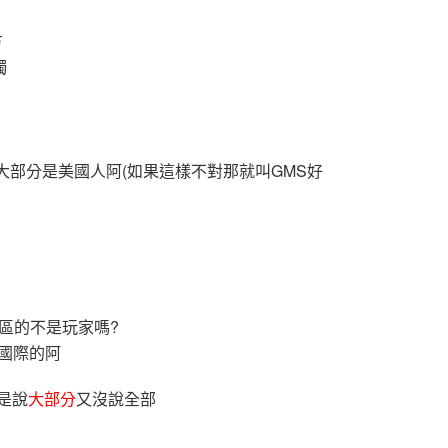
方
獨
的大部分是美國人阿(如果這樣不對那就叫GMS好
地區的不是玩家嗎?
玩國際的阿
我是說
大部分
又沒說全部