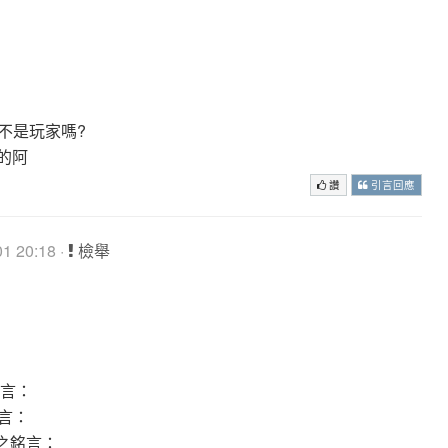
不是玩家嗎?
的阿
讚
引言回應
1 20:18 ·
檢舉
：
：
銘言：
銘言：
隊》之銘言：