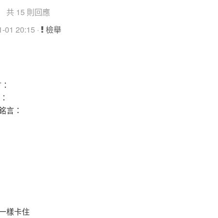
共 15 則回應
01 20:15 ·
檢舉
言：
言：
之銘言：
還是一樣卡住