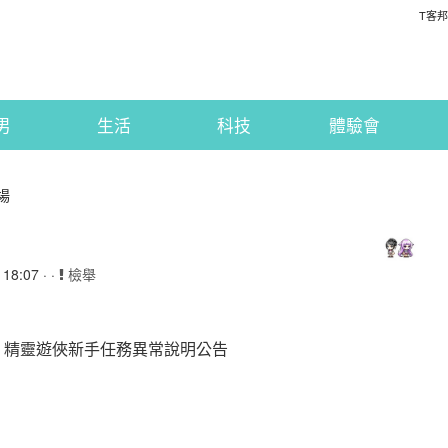
T客邦
男
生活
科技
體驗會
場
8:07 · ·
檢舉
046版》精靈遊俠新手任務異常說明公告