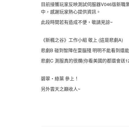
目前接獲玩家反映測試伺服器V046版新職
中，感謝玩家熱心提供資訊。
此段時間若有造成不便，敬請見諒~
《新楓之谷》工作小組 敬上 (這是悲劇A)
悲劇B 碰到智障在耍腦殘 明明不能看到還能
悲劇C 測服真的很爛(你看美國的都還會送12
碧翠‧綠葉 參上！
另外雲天之巔