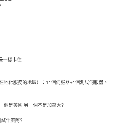
?
都還是一樣卡住
及沒有在地化服務的地區）：11個伺服器+1個測試伺服器。
國家 一個是美國 另一個不是加拿大?
要測試什麼阿?