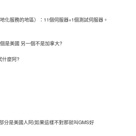
沒有在地化服務的地區）：11個伺服器+1個測試伺服器。
 一個是美國 另一個不是加拿大?
測試什麼阿?
大部分是美國人阿(如果這樣不對那就叫GMS好