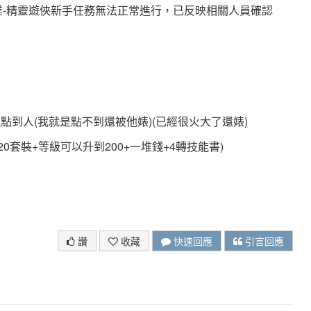
業-精靈遊俠新手任務無法正常進行，已反映相關人員確認
點到人(我就是點不到還被他婊)(已經很火大了還婊)
0套裝+等級可以升到200+一堆錢+4轉技能書)
收人~
讚
收藏
快速回應
引言回應