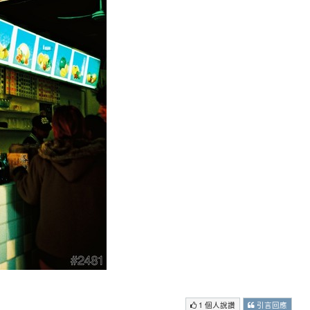
1 個人說讚
引言回應