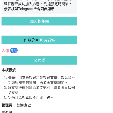
理任務已成功加入排程。 到達預定時間後，
儀表板與Telegram皆會同步顯示...
加入粉絲團
作品分享
所有看板
人像
風景
公佈欄
本板板規
請先利用本版搜尋功能搜尋文章，如蒐尋不
到您所需要的資訊，再發表文章詢問。
發文請遵循討論區發文規則，違者將直接刪
除文章
請勿討論與本版不相關事務。
管理員：
歡迎應徵
黑名單