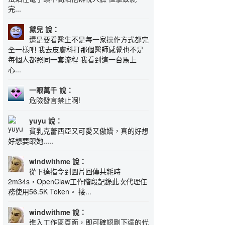
完...
黛兒 說：
還是要看醫生不是每一家操作方式都完
全一樣吧 我去皮膚科打那個醫師感覺也不是
每個人都照同一套流程 我看到這一台馬上
心...
一眼萬千 說：
危險發言禁止啊!
yuyu 說：
貧乳克蕾西亞又可愛又傲嬌，真的好想
好想要跟她.....
windwithme 說：
從下達指令到圖片回傳共耗時
2m34s，OpenClaw工作階段記錄此次代理任
務使用56.5K Token。 接...
windwithme 說：
進入工作區頁面，即可確認剛下達的代