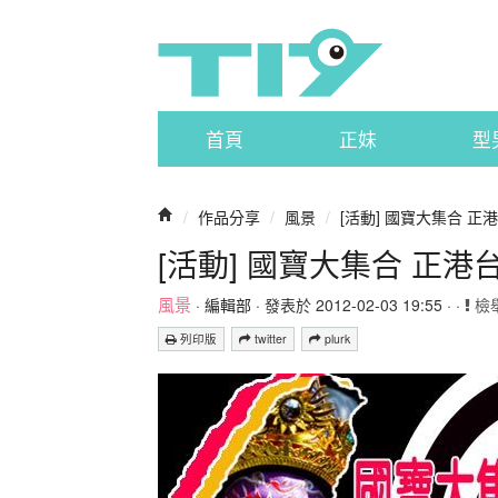
首頁
正妹
型
/
作品分享
/
風景
/
[活動] 國寶大集合 正
[活動] 國寶大集合 正港
風景
·
編輯部
· 發表於 2012-02-03 19:55 · ·
檢
列印版
twitter
plurk