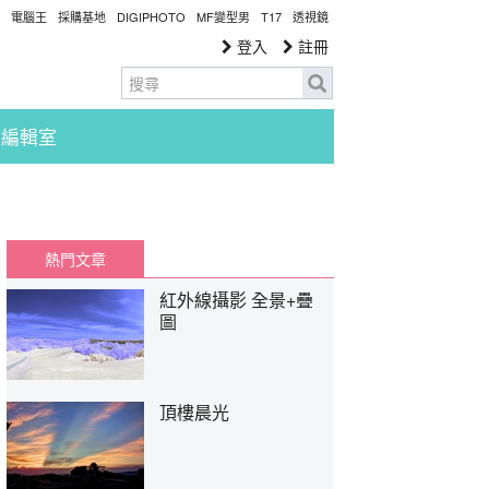
電腦王
採購基地
DIGIPHOTO
MF變型男
T17
透視鏡
登入
註冊
編輯室
熱門文章
紅外線攝影 全景+疊
圖
頂樓晨光