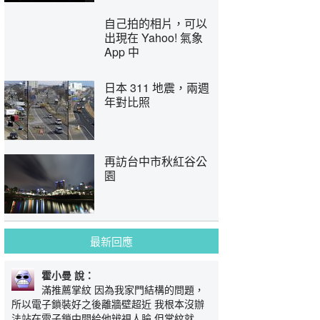
自己拍的相片，可以
出現在 Yahoo! 氣象
App 中
日本 311 地震，兩週
年對比照
再訪台中市秋紅谷公
園
最新回應
霍小曼 說：
滿推薦掌紋 因為我家門結構的問題，
所以電子鎖裝好之後離牆壁超近 我根本沒辦
法站在電子鎖中間給他辨視人臉 但掌紋就