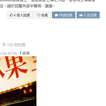
法，請於回覆內容中聲明，謝謝。
4 個人說讚
收藏
快速回應
引言回應
共 153 則回應
04 00:45 ·
檢舉