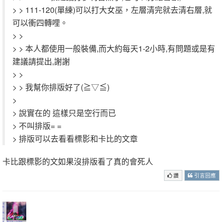
> > 111-120(單練)可以打大女巫，左層清完就去清右層,就
可以衝四轉哩。
> >
> > 本人都使用一般裝備,而大約每天1-2小時,有問題或是有
建議請提出,謝謝
> >
> > 我幫你排版好了(≧▽≦)
>
> 說實在的 這樣只是空行而已
> 不叫排版= =
> 排版可以去看看標影和卡比的文章
卡比跟標影的文如果沒排版看了真的會死人
讚
引言回應