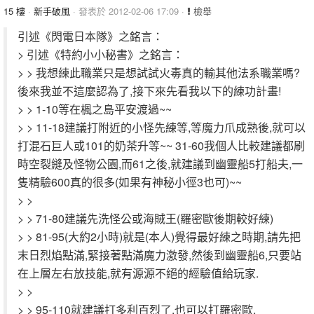
15 樓
·
新手破風
· 發表於 2012-02-06 17:09 ·
檢舉
引述《閃電日本隊》之銘言：
> 引述《特約小小秘書》之銘言：
> > 我想練此職業只是想試試火毒真的輸其他法系職業嗎?
後來我並不這麼認為了,接下來先看我以下的練功計畫!
> > 1-10等在楓之島平安渡過~~
> > 11-18建議打附近的小怪先練等,等魔力爪成熟後,就可以
打混石巨人或101的奶茶升等~~ 31-60我個人比較建議都刷
時空裂縫及怪物公園,而61之後,就建議到幽靈船5打船夫,一
隻精驗600真的很多(如果有神秘小徑3也可)~~
> >
> > 71-80建議先洗怪公或海賊王(羅密歐後期較好練)
> > 81-95(大約2小時)就是(本人)覺得最好練之時期,請先把
末日烈焰點滿,緊接著點滿魔力激發,然後到幽靈船6,只要站
在上層左右放技能,就有源源不絕的經驗值給玩家.
> >
> > 95-110就建議打多利百烈了,也可以打羅密歐,