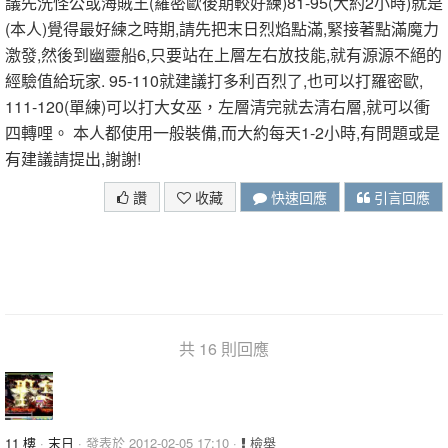
議先洗怪公或海賊王(羅密歐後期較好練)81-95(大約2小時)就是
(本人)覺得最好練之時期,請先把末日烈焰點滿,緊接著點滿魔力
激發,然後到幽靈船6,只要站在上層左右放技能,就有源源不絕的
經驗值給玩家. 95-110就建議打多利百烈了,也可以打羅密歐,
111-120(單練)可以打大女巫，左層清完就去清右層,就可以衝
四轉哩。 本人都使用一般裝備,而大約每天1-2小時,有問題或是
有建議請提出,謝謝!
讚
收藏
快速回應
引言回應
共 16 則回應
11 樓
·
末日
· 發表於 2012-02-05 17:10 ·
檢舉