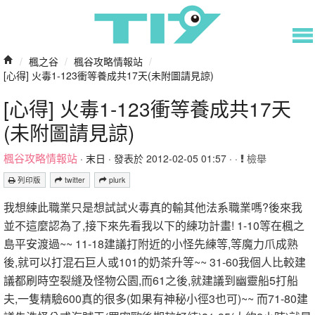
/
楓之谷
/
楓谷攻略情報站
/
[心得] 火毒1-123衝等養成共17天(未附圖請見諒)
[心得] 火毒1-123衝等養成共17天
(未附圖請見諒)
楓谷攻略情報站
·
末日
· 發表於 2012-02-05 01:57 · ·
檢舉
列印版
twitter
plurk
我想練此職業只是想試試火毒真的輸其他法系職業嗎?後來我
並不這麼認為了,接下來先看我以下的練功計畫! 1-10等在楓之
島平安渡過~~ 11-18建議打附近的小怪先練等,等魔力爪成熟
後,就可以打混石巨人或101的奶茶升等~~ 31-60我個人比較建
議都刷時空裂縫及怪物公園,而61之後,就建議到幽靈船5打船
夫,一隻精驗600真的很多(如果有神秘小徑3也可)~~ 而71-80建