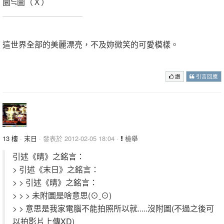
圜≒圖（Ｘ）
。
這世界全部的美麗漂亮，不及妳微笑的可愛模樣。
。
讚
引言回應
13 樓
·
末日
· 發表於 2012-02-05 18:04 ·
檢舉
引述《晴》之銘言：
> 引述《末日》之銘言：
> > 引述《晴》之銘言：
> > > 未附圜是啥意思(⊙ˍ⊙)
> > 意思是我家電腦不能拍照所以就.....沒附圖(不過之後可
以拍影片上傳XD)