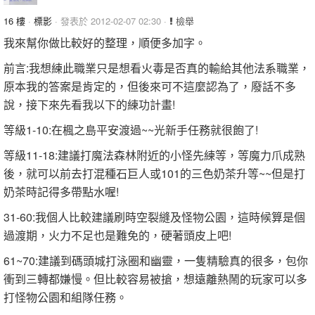
16 樓
·
標影
· 發表於 2012-02-07 02:30 ·
檢舉
我來幫你做比較好的整理，順便多加字。
前言:我想練此職業只是想看火毒是否真的輸給其他法系職業，
原本我的答案是肯定的，但後來可不這麼認為了，廢話不多
說，接下來先看我以下的練功計畫!
等級1-10:在楓之島平安渡過~~光新手任務就很飽了!
等級11-18:建議打魔法森林附近的小怪先練等，等魔力爪成熟
後，就可以前去打混種石巨人或101的三色奶茶升等~~但是打
奶茶時記得多帶點水喔!
31-60:我個人比較建議刷時空裂縫及怪物公園，這時候算是個
過渡期，火力不足也是難免的，硬著頭皮上吧!
61~70:建議到碼頭城打泳圈和幽靈，一隻精驗真的很多，包你
衝到三轉都嫌慢。但比較容易被搶，想遠離熱鬧的玩家可以多
打怪物公園和組隊任務。