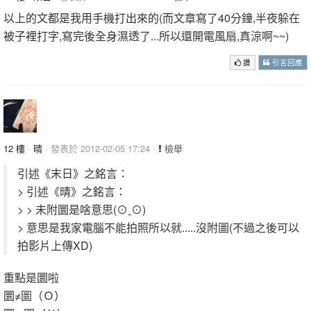
以上的文都是我用手機打出來的(而文章寫了40分鐘,半夜躲在
被子裡打字,寫完後全身濕透了...所以還開電風扇,真涼啊~~)
讚
引言回應
12 樓
·
晴
· 發表於 2012-02-05 17:24 ·
檢舉
引述《末日》之銘言：
> 引述《晴》之銘言：
> > 未附圜是啥意思(⊙ˍ⊙)
> 意思是我家電腦不能拍照所以就.....沒附圖(不過之後可以
拍影片上傳XD)
重點是圜啦
圜≠圖（Ｏ）