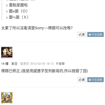
> 重點是圜啦
> 圜≠圖（Ｏ）
> 圜≒圖（Ｘ）
太累了所以沒看清楚Sorry~~標題可以改嗎?
讚
引言回應
14 樓
·
末日
· 發表於 2012-02-05 18:13 ·
檢舉
標題已修正,(我是用感應字型判斷寫的,所以按錯了囧)
讚
引言回應