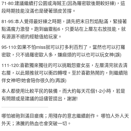
71-80:建議繼續打公園或海賊王(因為羅密歐後期較好練)，這
段時期技能沒滿也是硬著頭皮苦撐。
81-95:本人覺得最好練之時期，請先把末日烈焰點滿，緊接著
點滿魔力激發。跑到幽靈船6，只要站在上層左右放技能，就
有源源不絕的經驗值給玩家。
95-110:如果不怕miss就可以打多利百烈了，當然也可以打羅
密歐，只不過羅密歐人多，嫌麻煩的可以也可以玩女神(誤)
111-120:喜歡獨來獨往的可以挑戰怨靈女巫，左層清完就去清
右層，以此類推就可以衝四轉哩。至於喜歡熱鬧的，則繼續陪
伴女神吧!她會陪你很久的(再誤)
本人都使用比較平民的裝備，而大約每天花個1-2小時，若是
有問題或是建議的話儘管提出，謝謝!
哪怕被砲到滿目瘡痍；用殘存的意志繼續創作。 哪怕人外人天
外天；沸騰的熱血也會突破一切。