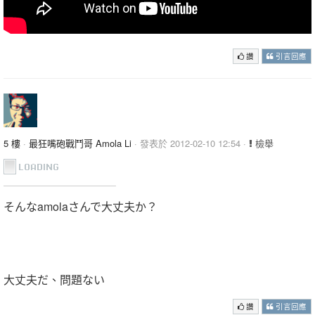
讚
引言回應
5 樓
·
最狂嘴砲戰鬥哥 Amola Li
· 發表於 2012-02-10 12:54 ·
檢舉
そんなamolaさんで大丈夫か？
大丈夫だ、問題ない
讚
引言回應