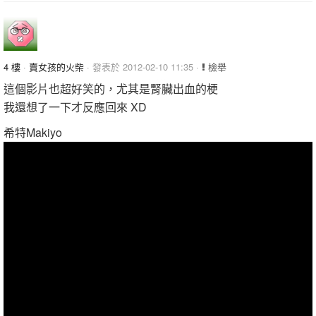
4 樓
·
賣女孩的火柴
· 發表於 2012-02-10 11:35 ·
檢舉
這個影片也超好笑的，尤其是腎臟出血的梗
我還想了一下才反應回來 XD
希特Makiyo