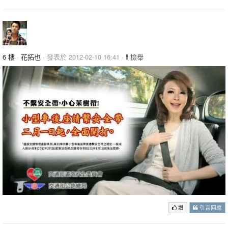
6 樓
·
花拓也
· 發表於 2012-02-10 16:41 ·
檢舉
讚
引言回應