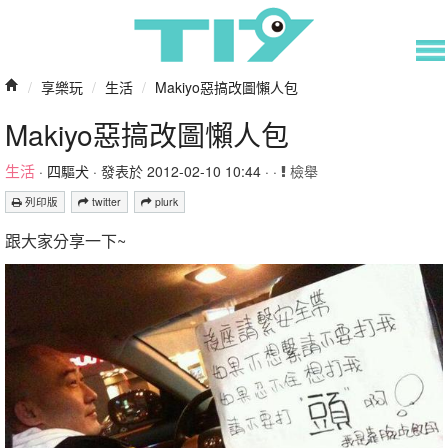
/
享樂玩
/
生活
/
Makiyo惡搞改圖懶人包
Makiyo惡搞改圖懶人包
生活
·
四驅犬
· 發表於 2012-02-10 10:44 · ·
檢舉
列印版
twitter
plurk
跟大家分享一下~