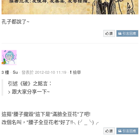
孔子都說了~
讚
引言回應
3 樓
·
Su
· 發表於 2012-02-10 11:19 ·
檢舉
引述《破》之銘言：
> 跟大家分享一下~
這摳"腰子攏毀"這下是"滿臉全豆花"了吧!
改個名叫，"腰子全豆花老"好了!!╮(╯_╰)╭
讚
引言回應