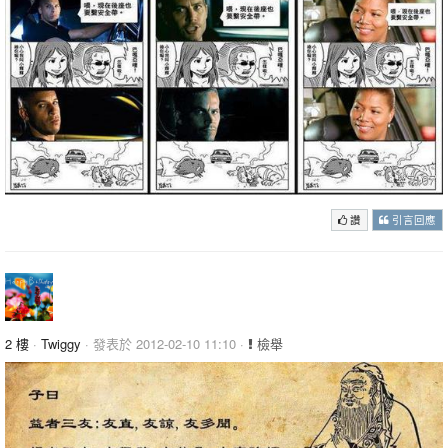
讚
引言回應
2 樓
·
Twiggy
· 發表於 2012-02-10 11:10 ·
檢舉