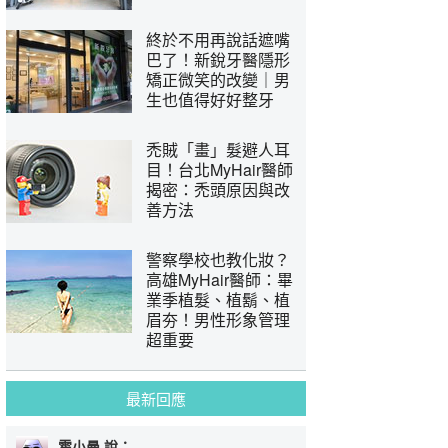
終於不用再說話遮嘴
巴了！新銳牙醫隱形
矯正微笑的改變｜男
生也值得好好整牙
禿賊「畫」髮避人耳
目！台北MyHair醫師
揭密：禿頭原因與改
善方法
警察學校也教化妝？
高雄MyHair醫師：畢
業季植髮、植鬍、植
眉夯！男性形象管理
超重要
最新回應
霍小曼 說：