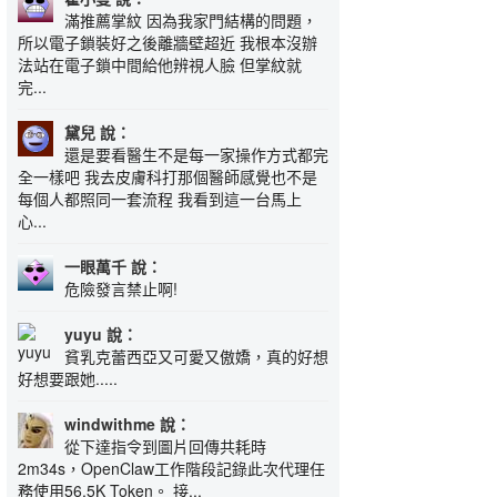
滿推薦掌紋 因為我家門結構的問題，
所以電子鎖裝好之後離牆壁超近 我根本沒辦
法站在電子鎖中間給他辨視人臉 但掌紋就
完...
黛兒 說：
還是要看醫生不是每一家操作方式都完
全一樣吧 我去皮膚科打那個醫師感覺也不是
每個人都照同一套流程 我看到這一台馬上
心...
一眼萬千 說：
危險發言禁止啊!
yuyu 說：
貧乳克蕾西亞又可愛又傲嬌，真的好想
好想要跟她.....
windwithme 說：
從下達指令到圖片回傳共耗時
2m34s，OpenClaw工作階段記錄此次代理任
務使用56.5K Token。 接...