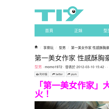
首頁
正妹
型
/
享樂玩
/
型男
/
第一美女作家 性感酥胸
第一美女作家 性感酥胸
型男
·
momo1972
· 發表於 2012-03-10 15:42 · ·
列印版
twitter
plurk
「第一美女作家」
火！