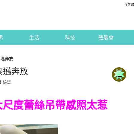
T客邦
男
生活
科技
體驗會
豪邁奔放
豪邁奔放
檢舉
大尺度蕾絲吊帶感照太惹