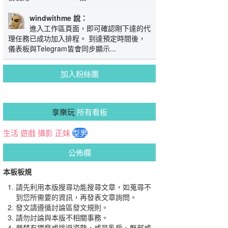
windwithme 說：
進入工作區頁面，即可確認剛下達的代
理任務已成功加入排程。 到達預定時間後，
儀表板與Telegram皆會同步顯示...
加入粉絲團
享樂玩
所有看板
生活
遊戲
攝影
正妹
型男
公佈欄
本板板規
請先利用本版搜尋功能搜尋文章，如蒐尋不
到您所需要的資訊，再發表文章詢問。
發文請遵循討論區發文規則。
請勿討論與本版不相關事務。
嚴禁有猥褻或挑逗姿勢，或是乳房、臀部或