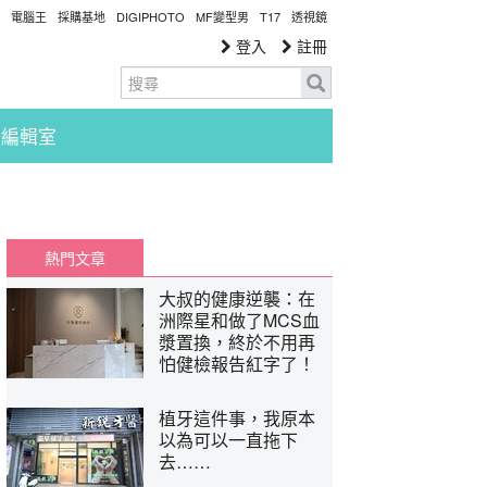
電腦王
採購基地
DIGIPHOTO
MF變型男
T17
透視鏡
登入
註冊
編輯室
熱門文章
大叔的健康逆襲：在
洲際星和做了MCS血
漿置換，終於不用再
怕健檢報告紅字了！
植牙這件事，我原本
以為可以一直拖下
去……