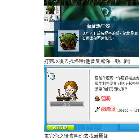
打完以後去找洛哈(他會臭罵你一頓...囧)
罵完你之後會叫你去找赫麗娜