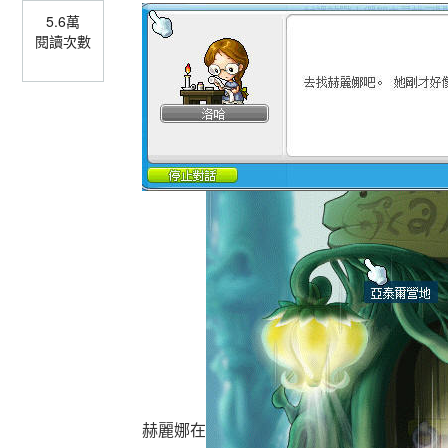
5.6萬
閱讀次數
赫麗娜在