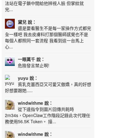
法站在電子鎖中間給他辨視人臉 但掌紋就
完...
黛兒 說：
還是要看醫生不是每一家操作方式都完
全一樣吧 我去皮膚科打那個醫師感覺也不是
每個人都照同一套流程 我看到這一台馬上
心...
一眼萬千 說：
危險發言禁止啊!
yuyu 說：
貧乳克蕾西亞又可愛又傲嬌，真的好想
好想要跟她.....
windwithme 說：
從下達指令到圖片回傳共耗時
2m34s，OpenClaw工作階段記錄此次代理任
務使用56.5K Token。 接...
windwithme 說：