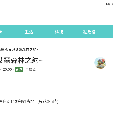
T客邦
男
生活
科技
體驗會
夜o魅影★與艾靈森林之約~
與艾靈森林之約~
 20:00 ·
·
檢舉
精
112等呢!寶地!!!(只花2小時)