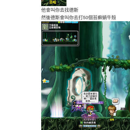
他會叫你去找德斯
然後德斯會叫你去打50個苔癬蝸牛殼