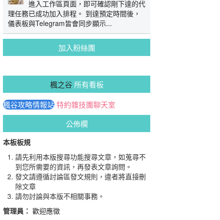
進入工作區頁面，即可確認剛下達的代
理任務已成功加入排程。 到達預定時間後，
儀表板與Telegram皆會同步顯示...
加入粉絲團
楓之谷
所有看板
楓谷攻略情報站
特約雜技團聊天室
公佈欄
本板板規
請先利用本版搜尋功能搜尋文章，如蒐尋不
到您所需要的資訊，再發表文章詢問。
發文請遵循討論區發文規則，違者將直接刪
除文章
請勿討論與本版不相關事務。
管理員：
歡迎應徵