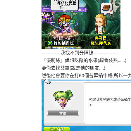
-------------我找不到分隔線-----------------
『優莉絲』說想吃酸的水果(超會裝熟......)
要你去找艾靈(說是他的朋友....)
然後他會要你在打50個苔蘚蝸牛殼(所以一共