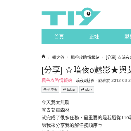
首頁
正妹
型
/
楓之谷
/
楓谷攻略情報站
/
[分享] ☆暗
[分享] ☆暗夜o魅影★
楓谷攻略情報站
·
暗夜o魅影
· 發表於 2012-03-24
列印版
twitter
plurk
今天我太無聊
就去艾靈森林
就完成了很多任務，最重要的是我還從110等升到
讓我來分享我的解任務順序ㄅ