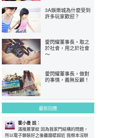
3A娛樂城為什麼受到
許多玩家歡迎？
愛閃耀董事長，取之
於社會，用之於社會
～
愛閃耀董事長，做對
的事情，義無反顧！
最新回應
霍小曼 說：
滿推薦掌紋 因為我家門結構的問題，
所以電子鎖裝好之後離牆壁超近 我根本沒辦