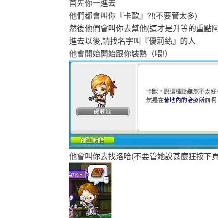
首先你一進去
他們都會叫你『卡歐』?!(不要管太多)
然後他們會叫你去幫他(這才是升等的重點阿
進去以後,請找名字叫『優莉絲』的人
他會開始開始跟你裝熟（喂!）
他會叫你去找洛哈(不要管她說甚麼狂按下頁