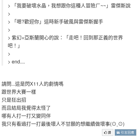
> 「我要破壞水晶，我想跟你這種人冒險ㄏ~~」雷傑斯說
>
> 「嗯?歡迎你」這時新手破風與雷傑斯握手
>
> 紫幻+亞斯蘭開心的說：「走吧！回到那正義的世界
吧！」
>
> end....
請問...這是閃X11人的劇情嗎
跟世界大賽一樣
只是狂出招
而且結局我覺得太怪了
哪有人打一打又變同伴
我只有看過打一打最後壞人不甘願的想繼續做壞事(⊙ˍ⊙)
讚
引言回應