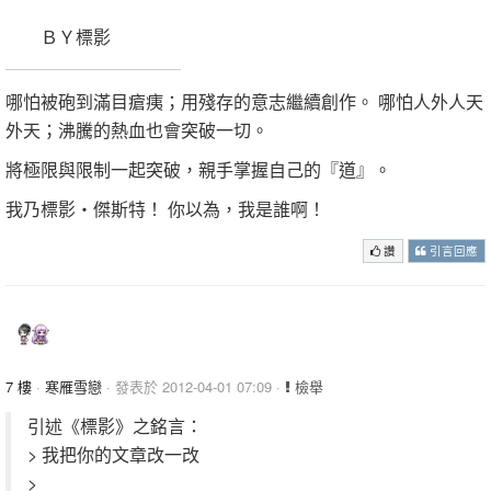
ＢＹ標影
哪怕被砲到滿目瘡痍；用殘存的意志繼續創作。 哪怕人外人天
外天；沸騰的熱血也會突破一切。
將極限與限制一起突破，親手掌握自己的『道』。
我乃標影‧傑斯特！ 你以為，我是誰啊！
讚
引言回應
7 樓
·
寒雁雪戀
· 發表於 2012-04-01 07:09 ·
檢舉
引述《標影》之銘言：
> 我把你的文章改一改
>