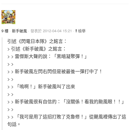
9 樓
·
新手破風
· 發表於 2012-04-04 15:21 ·
檢舉
引述《閃電日本隊》之銘言：
> 引述《新手破風》之銘言：
> > 雷傑斯大聲的說：「黑暗凝聚彈！」
> >
> > 新手破風左閃右閃但是被最後一彈打中了！
> >
> > 「嗚啊！」新手破風叫了出來
> >
> > 新手破風很有自信的：「沒關係！看我的颱風眼！！」
> >
> > 「我可是用了這招打敗了克魯修！」從颶風裡傳出了這
句話。