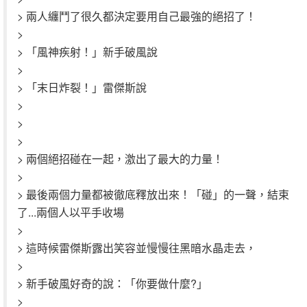
> 兩人纏鬥了很久都決定要用自己最強的絕招了！
>
> 「風神疾射！」新手破風說
>
> 「末日炸裂！」雷傑斯說
>
>
>
> 兩個絕招碰在一起，激出了最大的力量！
>
> 最後兩個力量都被徹底釋放出來！「碰」的一聲，結束
了...兩個人以平手收場
>
> 這時候雷傑斯露出笑容並慢慢往黑暗水晶走去，
>
> 新手破風好奇的說：「你要做什麼?」
>