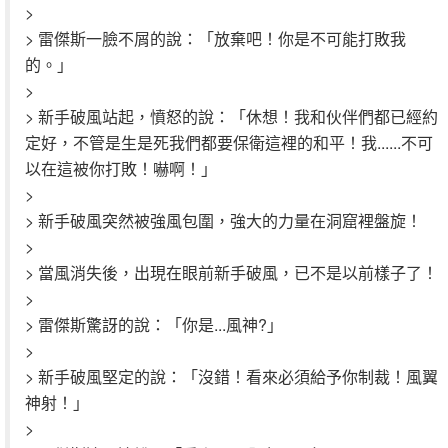
>
> 雷傑斯一臉不屑的說：「放棄吧！你是不可能打敗我
的。」
>
> 新手破風站起，憤怒的說：「休想！我和伙伴們都已經約
定好，不管是生是死我們都要保衛這裡的和平！我......不可
以在這被你打敗！嚇啊！」
>
> 新手破風突然被強風包圍，強大的力量在洞窟裡盤旋！
>
> 當風消失後，出現在眼前新手破風，已不是以前樣子了！
>
> 雷傑斯驚訝的說：「你是...風神?」
>
> 新手破風堅定的說：「沒錯！看來必須給予你制裁！風翼
神射！」
>