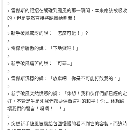
>
> 雷傑斯的絕招在觸碰到颶風的那一瞬間，本來應該被吸收
的，但是竟然直接將颶風給劃開！
>
> 新手破風驚訝的說：「怎麼可能！」?
>
> 雷傑斯驕傲的說：「下地獄吧！」
>
> 新手破風痛苦的說：「可惡...」
>
> 雷傑斯沉穩的說：「放棄吧！你是不可能打敗我的。」
>
> 新手破風突然憤怒的說：「休想！我和伙伴們都已經約定
好，不管是生是死我們都要保衛這裡的和平！你 ....休想破
壞我們的誓言！呀啊！！！」
>
> 突然新手破風被風給包圍慢慢的看不到它的容貌。而這時