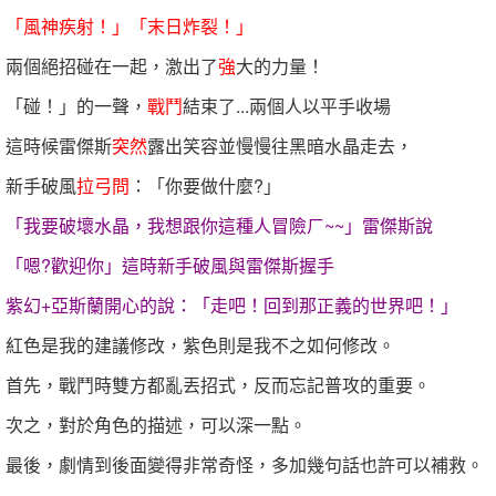
「風神疾射！」「末日炸裂！」
兩個絕招碰在一起，激出了
強
大的力量！
「碰！」的一聲，
戰鬥
結束了...兩個人以平手收場
這時候雷傑斯
突然
露出笑容並慢慢往黑暗水晶走去，
新手破風
拉弓問
：「你要做什麼?」
「我要破壞水晶，我想跟你這種人冒險ㄏ~~」雷傑斯說
「嗯?歡迎你」這時新手破風與雷傑斯握手
紫幻+亞斯蘭開心的說：「走吧！回到那正義的世界吧！」
紅色是我的建議修改，紫色則是我不之如何修改。
首先，戰鬥時雙方都亂丟招式，反而忘記普攻的重要。
次之，對於角色的描述，可以深一點。
最後，劇情到後面變得非常奇怪，多加幾句話也許可以補救。