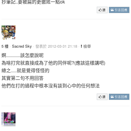
抄筆記..要被扁的更徹底一點ok
讚
引言回應
5 樓
·
Sacred Sky
· 發表於 2012-03-31 21:18 ·
檢舉
婀............該怎麼說呢
為啥打完就直接成為了他的同伴呢?(應該這樣講吧)
總之.....就是覺得怪怪的
其實第二句不用回答
他們在打的過程中根本沒有談到心中的任何想法
讚
引言回應