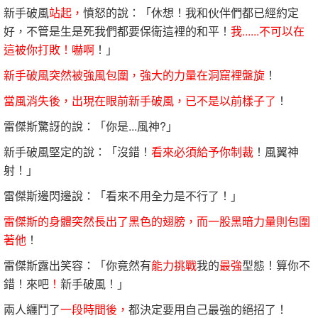
新手破風
站起，
憤怒的說：「休想！我和伙伴們都已經約定
好，不管是生是死我們都要保衛這裡的和平！
我......不可以在
這被你打敗！嚇啊
！」
新手破風突然被強風包圍，強大的力量在洞窟裡盤旋
！
當風消失後，出現在眼前新手破風，已不是以前樣子了
！
雷傑斯驚訝的說：「你是...風神?」
新手破風堅定的說：「沒錯！
看來必須給予你制裁
！風翼神
射！」
雷傑斯邊閃邊說：「看來不用全力是不行了！」
雷傑斯的身體突然長出了黑色的翅膀，而一股黑暗力量則包圍
著他
！
雷傑斯露出笑容：「你竟然有
能力挑戰
我的
最強
型態！算你不
錯！來吧
！
新手破風！」
兩人纏鬥了
一段時間後，
都決定要用自己最強的絕招了！