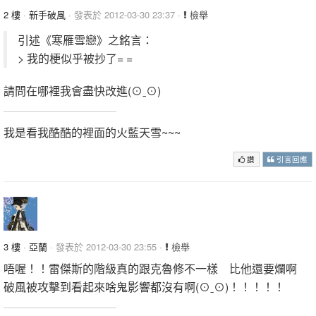
2 樓
·
新手破風
· 發表於 2012-03-30 23:37 ·
檢舉
引述《寒雁雪戀》之銘言：
> 我的梗似乎被抄了= =
請問在哪裡我會盡快改進(⊙ˍ⊙)
我是看我酷酷的裡面的火藍天雪~~~
讚
引言回應
3 樓
·
亞蘭
· 發表於 2012-03-30 23:55 ·
檢舉
唔喔！！雷傑斯的階級真的跟克魯修不一樣 比他還要爛啊
破風被攻擊到看起來啥鬼影響都沒有啊(⊙ˍ⊙)！！！！！