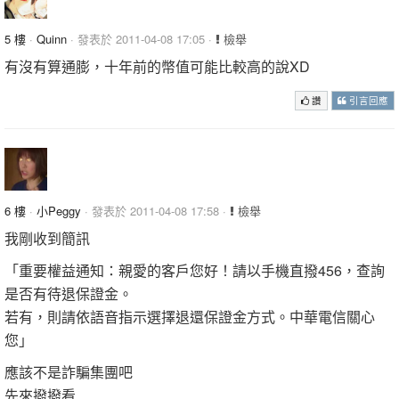
5 樓
·
Quinn
· 發表於 2011-04-08 17:05 ·
檢舉
有沒有算通膨，十年前的幣值可能比較高的說XD
讚
引言回應
6 樓
·
小Peggy
· 發表於 2011-04-08 17:58 ·
檢舉
我剛收到簡訊
「重要權益通知：親愛的客戶您好！請以手機直撥456，查詢
是否有待退保證金。
若有，則請依語音指示選擇退還保證金方式。中華電信關心
您」
應該不是詐騙集團吧
先來撥撥看