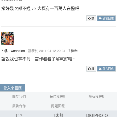
撥好幾次都不通 >> 大概有一百萬人在撥吧
讚
引言回應
7 樓
·
wenhsien
· 發表於 2011-04-12 20:34 ·
檢舉
話說我也拿不到....當作看看了解就好嚕~
讚
引言回應
登入來回應
關於我們
著作權聲明
隱私權聲明
廣告合作
問題回報
T17
T客邦
DIGIPHOTO