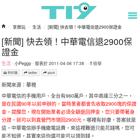
/
享樂玩
/
生活
/
[新聞] 快去領！中華電信退2900保證金
[新聞] 快去領！中華電信退2900保
證金
生活
·
小Peggy
· 發表於 2011-04-06 17:38 · ·
檢舉
列印版
twitter
plurk
新聞來源：
華視
中華電信的手機用戶、全台有960萬戶，其中高達三分之一，
是在民國90年以前申辦的，當時業者都會先收取2900塊的保證
金，提醒您，現在開始業者必須全額退回押金，您只要帶著身
分證，就可以到直營門市領回2900元
。哪裡有好康，答案就是
這，中華電信辦手機繳電話費，來這裡難道只能花錢嗎，您可
能不知道，其實來這你還可能可以領到錢。