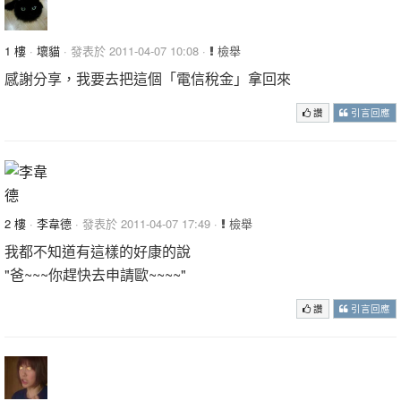
1 樓
·
壞貓
· 發表於 2011-04-07 10:08 ·
檢舉
感謝分享，我要去把這個「電信稅金」拿回來
讚
引言回應
2 樓
·
李韋德
· 發表於 2011-04-07 17:49 ·
檢舉
我都不知道有這樣的好康的說
"爸~~~你趕快去申請歐~~~~"
讚
引言回應