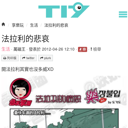
/
享樂玩
/
生活
/
法拉利的悲哀
法拉利的悲哀
生活
·
萬磁王
· 發表於 2012-04-26 12:10 ·
·
檢舉
夯
列印版
twitter
plurk
開法拉利其實也沒多威XD