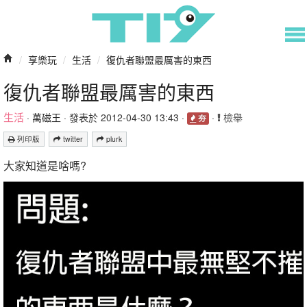
/
享樂玩
/
生活
/
復仇者聯盟最厲害的東西
復仇者聯盟最厲害的東西
生活
·
萬磁王
· 發表於 2012-04-30 13:43 ·
·
檢舉
夯
列印版
twitter
plurk
大家知道是啥嗎?