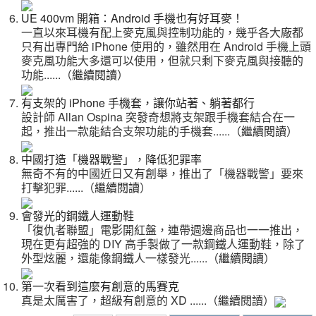
UE 400vm 開箱：Android 手機也有好耳麥！
一直以來耳機有配上麥克風與控制功能的，幾乎各大廠都
只有出專門給 iPhone 使用的，雖然用在 Android 手機上頭
麥克風功能大多還可以使用，但就只剩下麥克風與接聽的
功能
......（
繼續閱讀
）
有支架的 iPhone 手機套，讓你站著、躺著都行
設計師 Allan Ospina 突發奇想將支架跟手機套結合在一
起，推出一款能結合支架功能的手機套
......（
繼續閱讀
）
中國打造「機器戰警」，降低犯罪率
無奇不有的中國近日又有創舉，推出了「機器戰警」要來
打擊犯罪
......（
繼續閱讀
）
會發光的鋼鐵人運動鞋
「復仇者聯盟」電影開紅盤，連帶週邊商品也一一推出，
現在更有超強的 DIY 高手製做了一款鋼鐵人運動鞋，除了
外型炫麗，還能像鋼鐵人一樣發光
......（
繼續閱讀
）
第一次看到這麼有創意的馬賽克
真是太厲害了，超級有創意的 XD
......（
繼續閱讀
）