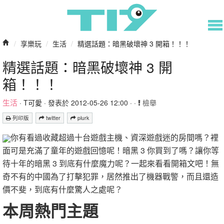
/
享樂玩
/
生活
/
精選話題：暗黑破壞神 3 開箱！！！
精選話題：暗黑破壞神 3 開
箱！！！
生活
·
T可愛
· 發表於 2012-05-26 12:00 · ·
檢舉
列印版
twitter
plurk
你有看過收藏超過十台遊戲主機、資深遊戲迷的房間嗎？裡
面可是充滿了童年的遊戲回憶呢！暗黑 3 你買到了嗎？讓你等
待十年的暗黑 3 到底有什麼魔力呢？一起來看看開箱文吧！無
奇不有的中國為了打擊犯罪，居然推出了機器戰警，而且還造
價不斐，到底有什麼驚人之處呢？
本周熱門主題