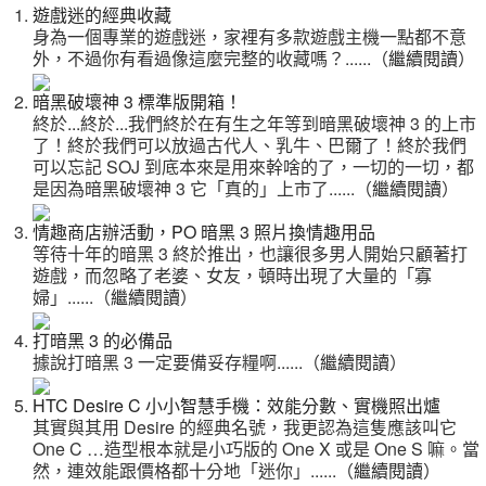
遊戲迷的經典收藏
身為一個專業的遊戲迷，家裡有多款遊戲主機一點都不意
外，不過你有看過像這麼完整的收藏嗎？
......（
繼續閱讀
）
暗黑破壞神 3 標準版開箱！
終於...終於...我們終於在有生之年等到暗黑破壞神 3 的上市
了！終於我們可以放過古代人、乳牛、巴爾了！終於我們
可以忘記 SOJ 到底本來是用來幹啥的了，一切的一切，都
是因為暗黑破壞神 3 它「真的」上市了
......（
繼續閱讀
）
情趣商店辦活動，PO 暗黑 3 照片換情趣用品
等待十年的暗黑 3 終於推出，也讓很多男人開始只顧著打
遊戲，而忽略了老婆、女友，頓時出現了大量的「寡
婦」
......（
繼續閱讀
）
打暗黑 3 的必備品
據說打暗黑 3 一定要備妥存糧啊
......（
繼續閱讀
）
HTC Desire C 小小智慧手機：效能分數、實機照出爐
其實與其用 Desire 的經典名號，我更認為這隻應該叫它
One C …造型根本就是小巧版的 One X 或是 One S 嘛。當
然，連效能跟價格都十分地「迷你」
......（
繼續閱讀
）