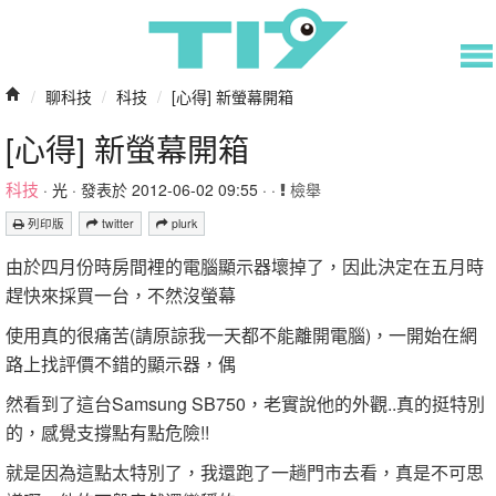
/
聊科技
/
科技
/
[心得] 新螢幕開箱
[心得] 新螢幕開箱
科技
·
光
· 發表於 2012-06-02 09:55 · ·
檢舉
列印版
twitter
plurk
由於四月份時房間裡的電腦顯示器壞掉了，因此決定在五月時
趕快來採買一台，不然沒螢幕
使用真的很痛苦(請原諒我一天都不能離開電腦)，一開始在網
路上找評價不錯的顯示器，偶
然看到了這台Samsung SB750，老實說他的外觀..真的挺特別
的，感覺支撐點有點危險!!
就是因為這點太特別了，我還跑了一趟門市去看，真是不可思