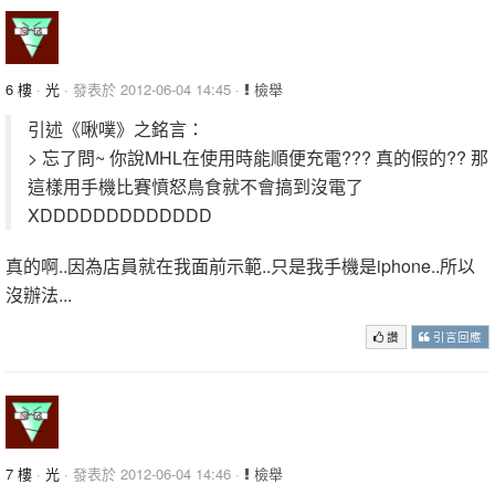
6 樓
·
光
· 發表於 2012-06-04 14:45 ·
檢舉
引述《啾噗》之銘言：
> 忘了問~ 你說MHL在使用時能順便充電??? 真的假的?? 那
這樣用手機比賽憤怒鳥食就不會搞到沒電了
XDDDDDDDDDDDDD
真的啊..因為店員就在我面前示範..只是我手機是iphone..所以
沒辦法...
讚
引言回應
7 樓
·
光
· 發表於 2012-06-04 14:46 ·
檢舉