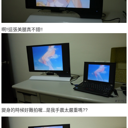
啊!!這張美腿真不錯!!
變身的時候好難拍喔...是我手震太嚴重嗎??