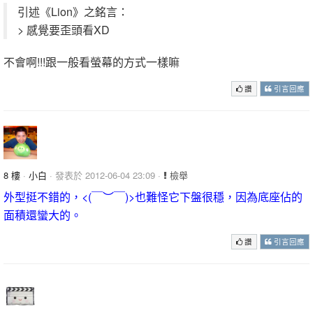
引述《Lion》之銘言：
> 感覺要歪頭看XD
不會啊!!!跟一般看螢幕的方式一樣嘛
讚
引言回應
8 樓
·
小白
· 發表於 2012-06-04 23:09 ·
檢舉
外型挺不錯的，<(￣︶￣)>也難怪它下盤很穩，因為底座佔的
面積還蠻大的。
讚
引言回應