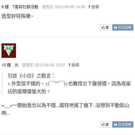
9 樓
·
T客邦社群活動
· 發表於 2012-06-05 14:38 ·
檢舉
造型好特殊喔~
讚
引言回應
10 樓
·
光
· 發表於 2012-06-05 15:57 ·
檢舉
引述《小白》之銘言：
> 外型挺不錯的，<(￣︶￣)>也難怪它下盤很穩，因為底座
佔的面積還蠻大的。
=__=一開始我也以為不穩...還特地搖了幾下..沒想到不動如山
啊...
讚
引言回應