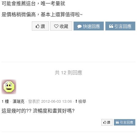
可能會推薦這台，唯一考量就
是價格稍微偏高，基本上還算值得啦~
讚
收藏
快速回應
引言回應
共 12 則回應
1 樓
·
漢瑞克
· 發表於 2012-06-03 13:06 ·
檢舉
這是幾吋的?? 流暢度和畫質好嗎?
讚
引言回應