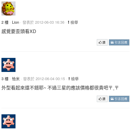
2 樓
·
Lion
· 發表於 2012-06-03 16:36 ·
檢舉
感覺要歪頭看XD
讚
引言回應
3 樓
·
恰米
· 發表於 2012-06-04 00:15 ·
檢舉
外型看起來還不錯耶~ 不過三星的應該價格都很貴吧〒ˍ〒
讚
引言回應