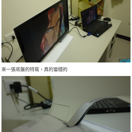
來一張底盤的特寫，真的蠻穩的