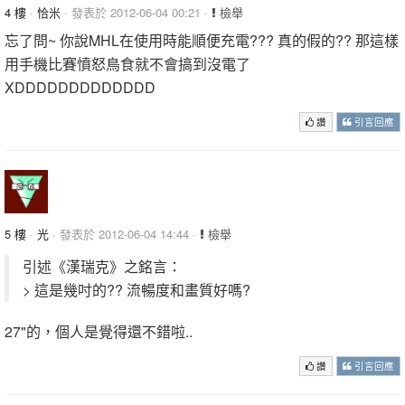
4 樓
·
恰米
· 發表於 2012-06-04 00:21 ·
檢舉
忘了問~ 你說MHL在使用時能順便充電??? 真的假的?? 那這樣
用手機比賽憤怒鳥食就不會搞到沒電了
XDDDDDDDDDDDDD
讚
引言回應
5 樓
·
光
· 發表於 2012-06-04 14:44 ·
檢舉
引述《漢瑞克》之銘言：
> 這是幾吋的?? 流暢度和畫質好嗎?
27"的，個人是覺得還不錯啦..
讚
引言回應