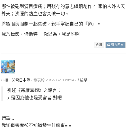
哪怕被砲到滿目瘡痍；用殘存的意志繼續創作。 哪怕人外人天
外天；沸騰的熱血也會突破一切。
將極限與限制一起突破，親手掌握自己的『道』。
我乃標影‧傑斯特！ 你以為，我是誰啊！
讚
引言回應
8 樓
·
閃電日本隊
· 發表於 2012-06-13 20:14 ·
檢舉
引述《寒雁雪戀》之銘言：
> 是因為他也是受害者 對吧
錯誤...
我知道答案卻不知道發生什麼事= =