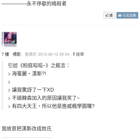
—————永不停歇的暗殺者
讚
引言回應
7 樓
·
標影
· 發表於 2012-06-13 20:04 ·
檢舉
引述《粉庭呱呱~》之銘言：
> 海蜜麗‧漢斯?!
>
> 讓我驚訝了一下XD
> 不過韓森加入的原因讓我笑了~
> 有四大天王，所以他是進威楓學園囉?
我故意把漢斯改成姓氏