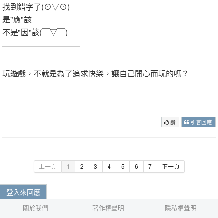
找到錯字了(⊙▽⊙)
是"應"該
不是"因"該(￣▽￣)
.
玩遊戲，不就是為了追求快樂，讓自己開心而玩的嗎？
.
.
讚
引言回應
上一頁
1
2
3
4
5
6
7
下一頁
登入來回應
關於我們
著作權聲明
隱私權聲明