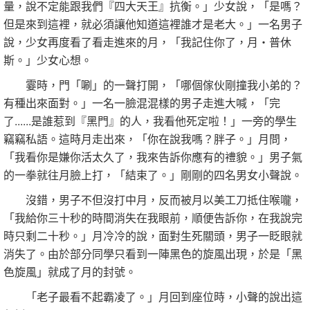
量，說不定能跟我們『四大天王』抗衡。」少女說，「是嗎？
但是來到這裡，就必須讓他知道這裡誰才是老大。」一名男子
說，少女再度看了看走進來的月，「我記住你了，月‧普休
斯。」少女心想。
霎時，門「唰」的一聲打開，「哪個傢伙剛撞我小弟的？
有種出來面對。」一名一臉混混樣的男子走進大喊，「完
了......是誰惹到『黑門』的人，我看他死定啦！」一旁的學生
竊竊私語。這時月走出來，「你在說我嗎？胖子。」月問，
「我看你是嫌你活太久了，我來告訴你應有的禮貌。」男子氣
的一拳就往月臉上打，「結束了。」剛剛的四名男女小聲說。
沒錯，男子不但沒打中月，反而被月以美工刀抵住喉嚨，
「我給你三十秒的時間消失在我眼前，順便告訴你，在我說完
時只剩二十秒。」月冷冷的說，面對生死關頭，男子一眨眼就
消失了。由於部分同學只看到一陣黑色的旋風出現，於是「黑
色旋風」就成了月的封號。
「老子最看不起霸凌了。」月回到座位時，小聲的說出這