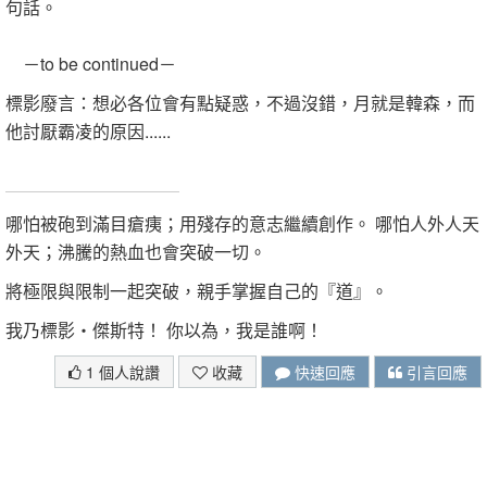
句話。
－to be continued－
標影廢言：想必各位會有點疑惑，不過沒錯，月就是韓森，而
他討厭霸凌的原因......
因為安娜
哪怕被砲到滿目瘡痍；用殘存的意志繼續創作。 哪怕人外人天
外天；沸騰的熱血也會突破一切。
將極限與限制一起突破，親手掌握自己的『道』。
我乃標影‧傑斯特！ 你以為，我是誰啊！
1 個人說讚
收藏
快速回應
引言回應