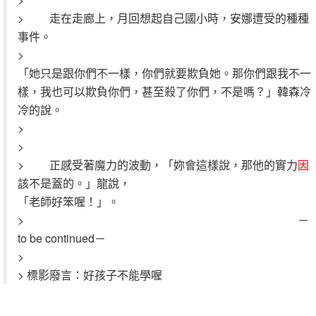
> 走在走廊上，月回想起自己國小時，安娜遭受的種種
事件。
>
「她只是跟你們不一樣，你們就要欺負她。那你們跟我不一
樣，我也可以欺負你們，甚至殺了你們，不是嗎？」韓森冷
冷的說。
>
>
> 正感受著魔力的波動，「妳會這樣說，那他的實力
因
該不是蓋的。」龍說，
「老師好笨喔！」。
> －
to be continued－
>
> 標影廢言：好孩子不能學喔