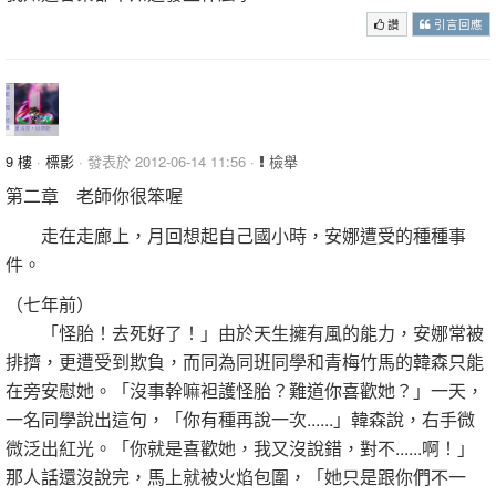
讚
引言回應
9 樓
·
標影
· 發表於 2012-06-14 11:56 ·
檢舉
第二章 老師你很笨喔
走在走廊上，月回想起自己國小時，安娜遭受的種種事
件。
（七年前）
「怪胎！去死好了！」由於天生擁有風的能力，安娜常被
排擠，更遭受到欺負，而同為同班同學和青梅竹馬的韓森只能
在旁安慰她。「沒事幹嘛袒護怪胎？難道你喜歡她？」一天，
一名同學說出這句，「你有種再說一次......」韓森說，右手微
微泛出紅光。「你就是喜歡她，我又沒說錯，對不......啊！」
那人話還沒說完，馬上就被火焰包圍，「她只是跟你們不一