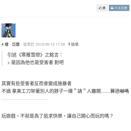
讚
引言回應
4 樓
·
亞蘭
· 發表於 2012-06-13 17:58 ·
檢舉
引述《寒雁雪戀》之銘言：
> 是因為他也是受害者 對吧
其實有些受害者反而會變成施暴者
不過 拿美工刀架著別人的脖子一邊＂請＂人離開……
算恐嚇嗎
.
玩遊戲，不就是為了追求快樂，讓自己開心而玩的嗎？
.