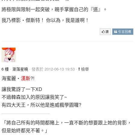
將極限與限制一起突破，親手掌握自己的『道』。
我乃標影‧傑斯特！ 你以為，我是誰啊！
讚
引言回應
6 樓
·
漸落星曉
· 發表於 2012-06-13 19:53 ·
檢舉
海蜜麗‧
漢斯
?!
讓我驚訝了一下XD
不過韓森加入的原因讓我笑了~
有四大天王，所以他是進威楓學園囉?
「將自己所有的時間都賭上，一直不斷的想要跟上她的背影，
但是始終都見不著。」