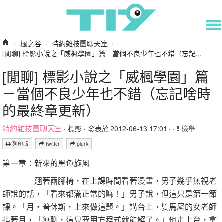
/
楓之谷
/
特約雜技團聊天室
/
[閒聊] 標影小說之「威楓學園」篇－當個不良少年也不錯（忘記...
[閒聊] 標影小說之「威楓學園」篇
－當個不良少年也不錯（忘記啥時
的最終章更新）
特約雜技團聊天室
·
標影
· 發表於 2012-06-13 17:01 · ·
檢舉
列印版
twitter
plurk
第一章：新來的黑色旋風
翹著兩腳椅，在上課時間看著漫畫，男子幾乎無視老
師說的話，「看來都滿正常的嘛！」男子說，但這只是第一節
課。「月‧普休斯，上來做這題。」講台上，雙馬尾的女老師
指著月，「無聊，這只要用方程式就能解了。」他走上台，拿