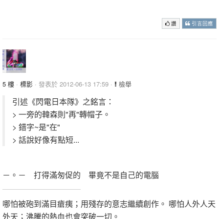
.
讚
引言回應
5 樓
·
標影
· 發表於 2012-06-13 17:59 ·
檢舉
引述《閃電日本隊》之銘言：
> 一旁的韓森則"再"轉帽子。
> 錯字~是"在"
> 話說好像有點短...
－。－ 打得滿匆促的 畢竟不是自己的電腦
哪怕被砲到滿目瘡痍；用殘存的意志繼續創作。 哪怕人外人天
外天；沸騰的熱血也會突破一切。