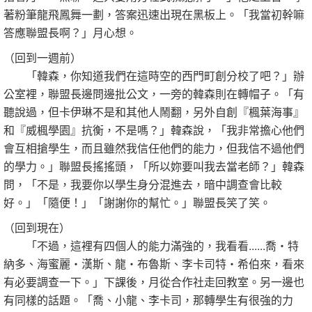
著粉筆龍飛鳳舞一劃，答案迅速出現在黑板上。「我當初幹嘛
答應聯盟長啊？」月心想。
（回到一週前）
「韓森，你知道我們在這時空的西門町創分校了吧？」辦
公室裡，聯盟長邊問邊批公文，一旁的韓森則在轉帽子。「有
聽說過，但卡伊琳不是和其他人鬧翻，另外自創『楓葉海事』
和『威楓學園』抗衡，不是嗎？」韓森說，「我非常擔心他們
會互相搶學生，而且雖然我信任他們的能力，但我信不過他們
的學力。」聯盟長搖搖頭，「所以妳要叫我去當老師？」韓森
問，「不是，我要你以學生身分混進去，暗中調查會比較
好。」「隨便！」「謝謝你的幫忙。」聯盟長笑了笑。
（回到現在）
「不過，這裡有四個人的能力滿強的，我看看......喬‧特
納多、海蜜麗‧漢斯、龍‧布魯斯、李卡司特‧希伯來，看來
有必要調查一下。」下課後，月從合作社走回教室。另一邊也
有同樣的話題。「喬、小龍、李卡司，那轉學生有很強的力