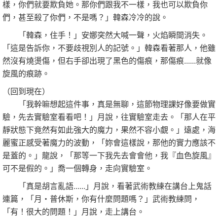
樣，你們就要欺負她。那你們跟我不一樣，我也可以欺負你
們，甚至殺了你們，不是嗎？」韓森冷冷的說。
「韓森，住手！」安娜突然大喊一聲，火焰瞬間消失。
「這是告訴你，不要歧視別人的記號。」韓森看著那人，他雖
然沒有燒燙傷，但右手卻出現了黑色的傷痕，那傷痕......就像
旋風的痕跡。
（回到現在）
「我幹嘛想起這件事，真是無聊，這節物理課好像要做實
驗，先去實驗室看看吧！」月說，往實驗室走去。「那人在平
靜狀態下竟然有如此強大的魔力，果然不容小覷。」遠處，海
麗蜜正感受著魔力的波動，「妳會這樣說，那他的實力應該不
是蓋的。」龍說，「那等一下我先去會會他，我『血色旋風』
可不是假的。」喬一個轉身，走向實驗室。
「真是胡言亂語......」月說，看著武術教練在講台上鬼話
連篇，「月‧普休斯，你有什麼問題嗎？」武術教練問，
「有！很大的問題！」月說，走上講台。