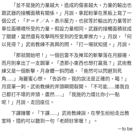
「並不是施的力量越大，造成的傷害越大，力量的輸出也
跟武器的接觸面積有關係。」月說，拿起粉筆在黑板上寫了一
個公式，「Ｐ＝Ｆ／Ａ，表示壓力，也就等於輸出的力量等於
單位面積裡所受的力量。假設力量相同，武器的接觸面積就成
了關鍵，當然還有攻擊時所受到的空氣摩擦力。」月說，「何
以見得？」武術教練不高興的問，「打一場就知道。」月說。
「那就開始吧！」一個迅雷不及掩耳的斬擊落在月腳邊，
而月則拿出了一支鋼筆。「憑那小東西也想打贏我？」武術教
練又是一個斬擊，月身體一斜閃過，「竟然可以閃避到死
角......」海麗蜜心想。「告訴你，我的說法是正確的，喝！」
月提筆一刺，武術教練的斧頭瞬間裂開。「不可能......連我自
己都打不壞的斧頭，盡然......」「我施的力還比你小一點
呢！」月說，走回座位。
下課鐘響，「下課......」武術教練說，在學生紛紛走出教
室時，隱約可以聽到一句「老師好笨喔！」。
－to be