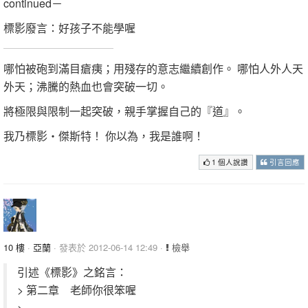
continued－
標影廢言：好孩子不能學喔
哪怕被砲到滿目瘡痍；用殘存的意志繼續創作。 哪怕人外人天
外天；沸騰的熱血也會突破一切。
將極限與限制一起突破，親手掌握自己的『道』。
我乃標影‧傑斯特！ 你以為，我是誰啊！
1 個人說讚
引言回應
10 樓
·
亞蘭
· 發表於 2012-06-14 12:49 ·
檢舉
引述《標影》之銘言：
> 第二章 老師你很笨喔
>