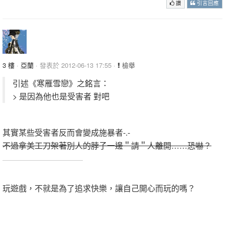
讚
引言回應
3 樓
·
亞蘭
· 發表於 2012-06-13 17:55 ·
檢舉
引述《寒雁雪戀》之銘言：
> 是因為他也是受害者 對吧
其實某些受害者反而會變成施暴者-.-
不過拿美工刀架著別人的脖子一邊＂請＂人離開……恐嚇？
.
玩遊戲，不就是為了追求快樂，讓自己開心而玩的嗎？
.
.