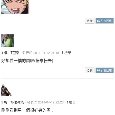
讚
引言回應
4 樓
·
T芭樂
· 發表於 2011-04-12 21:18 ·
檢舉
好想看一樓的圖喔(扭來扭去)
讚
引言回應
5 樓
·
極限教條
· 發表於 2011-04-12 22:23 ·
檢舉
剛剛看到另一個很好笑的圖：