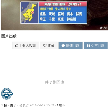
圖片出處
1 個人說讚
收藏
快速回應
引言回應
共 7 則回應
1 樓
·
蓋子
· 發表於 2011-04-12 15:03 ·
檢舉