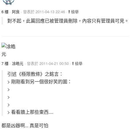
6 樓
·
阿良
· 發表於 2011-04-13 22:46 ·
檢舉
對不起，此篇回應已被管理員刪除，內容只有管理員可見。
7 樓
·
凃皓元
· 發表於 2011-04-21 00:50 ·
檢舉
引述《極限教條》之銘言：
> 剛剛看到另一個很好笑的圖：
>
>
>
> 看看牆上那些東西....
都是凶器啊... 真是可怕