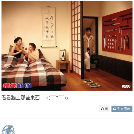
看看牆上那些東西.... <(￣︶￣)>
讚
引言回應