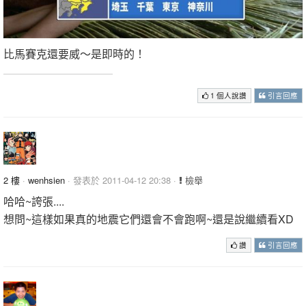
比馬賽克還要威～是即時的！
1 個人說讚
引言回應
2 樓
·
wenhsien
· 發表於 2011-04-12 20:38 ·
檢舉
哈哈~誇張....
想問~這樣如果真的地震它們還會不會跑啊~還是說繼續看XD
讚
引言回應