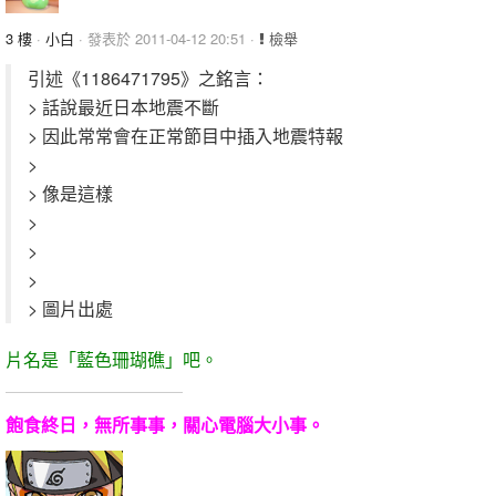
3 樓
·
小白
· 發表於 2011-04-12 20:51 ·
檢舉
引述《1186471795》之銘言：
> 話說最近日本地震不斷
> 因此常常會在正常節目中插入地震特報
>
> 像是這樣
>
>
>
> 圖片出處
片名是「藍色珊瑚礁」吧。
飽食終日，無所事事，關心電腦大小事。