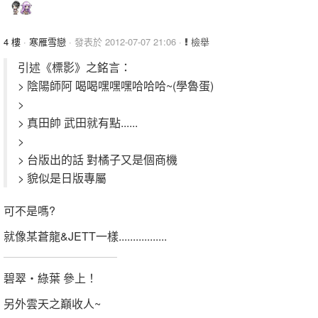
4 樓
·
寒雁雪戀
· 發表於 2012-07-07 21:06 ·
檢舉
引述《標影》之銘言：
> 陰陽師阿 喝喝嘿嘿嘿哈哈哈~(學魯蛋)
>
> 真田帥 武田就有點......
>
> 台版出的話 對橘子又是個商機
> 貌似是日版專屬
可不是嗎?
就像某蒼龍&JETT一樣.................
碧翠‧綠葉 參上！
另外雲天之巔收人~