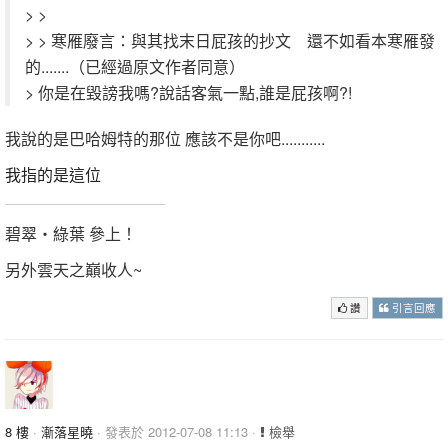
> >
> > 寒雁廢言：與其找末日屁孩的抄文 還不如看本寒雁發
的.......（已經過原文作者同意）
> 你是在毀謗我嗎?說話客氣一點,誰是屁孩啊?!
我說的是巴哈姆特的那位 應該不是你吧...........
我指的是這位
碧翠‧綠葉 參上！
另外雲天之巔收人~
讚
引言回應
8 樓
·
漸落星曉
· 發表於 2012-07-08 11:13 ·
檢舉