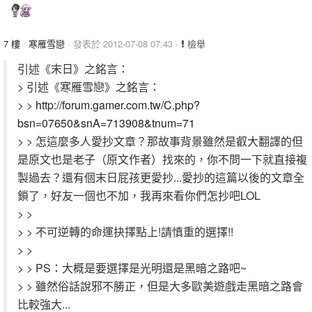
7 樓
·
寒雁雪戀
· 發表於 2012-07-08 07:43 ·
檢舉
引述《末日》之銘言：
> 引述《寒雁雪戀》之銘言：
> >
http://forum.gamer.com.tw/C.php?
bsn=07650&snA=713908&tnum=71
> > 怎這麼多人愛抄文章？那故事背景雖然是叡大翻譯的但
是原文也是老子（原文作者）找來的，你不問一下就直接複
製過去？還有個末日屁孩更愛抄...愛抄的這篇以後的文章全
鎖了，好友一個也不加，我再來看你們怎抄吧LOL
> >
> > 不可逆轉的命運抉擇點上!請慎重的選擇!!
> >
> > PS：大概是要選擇是光明還是黑暗之路吧~
> > 雖然俗話說邪不勝正，但是大多歐美遊戲走黑暗之路會
比較強大...