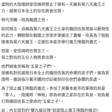
當時的大陰陽師安倍晴明預言了總有一天擁有第六天魔王之
力、威脅日本全土的存在將會出現。
時代流轉，時為戰國之世。
如同預言，自稱為第六天魔王之化身的織田信長現身以壓倒性
的武力，轉眼間在戰國之世逐步掌握住了霸權。信長為了脫胎
換骨為第六天魔王，企圖在本能寺舉行魔王降臨的儀式。
但是，安倍晴明也預言了－
與之對抗的五位人物將會出現。
他們被後世稱為"五星之子們"、
是擁有對抗威脅日本全土的織田信長的命運的孩子們。做為其
證明，據說指示著天體的印記被刻印在他們身體的某處。
為了阻止魔王降臨的儀式，參加了突襲本能寺的軍隊的劍豪
「隼人」、陰陽師「神無」即為命運之星存在於其身、背負著
打倒織田信長之使命的"五星之子"。
註：內文提到的"蘭丸遠征隊"就是阻止魔王降臨的儀式!!