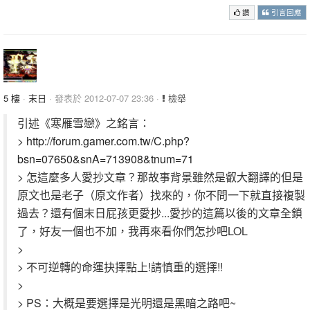
讚
引言回應
5 樓
·
末日
· 發表於 2012-07-07 23:36 ·
檢舉
引述《寒雁雪戀》之銘言：
>
http://forum.gamer.com.tw/C.php?
bsn=07650&snA=713908&tnum=71
> 怎這麼多人愛抄文章？那故事背景雖然是叡大翻譯的但是
原文也是老子（原文作者）找來的，你不問一下就直接複製
過去？還有個末日屁孩更愛抄...愛抄的這篇以後的文章全鎖
了，好友一個也不加，我再來看你們怎抄吧LOL
>
> 不可逆轉的命運抉擇點上!請慎重的選擇!!
>
> PS：大概是要選擇是光明還是黑暗之路吧~