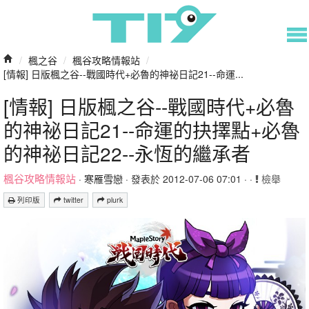
/
楓之谷
/
楓谷攻略情報站
/
[情報] 日版楓之谷--戰國時代+必魯的神祕日記21--命運...
[情報] 日版楓之谷--戰國時代+必魯
的神祕日記21--命運的抉擇點+必魯
的神祕日記22--永恆的繼承者
楓谷攻略情報站
·
寒雁雪戀
· 發表於 2012-07-06 07:01 · ·
檢舉
列印版
twitter
plurk