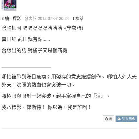
3 樓
·
標影
· 發表於 2012-07-07 20:24 ·
檢舉
陰陽師阿 喝喝嘿嘿嘿哈哈哈~(學魯蛋)
真田帥 武田就有點......
台版出的話 對橘子又是個商機
貌似是日版專屬
哪怕被砲到滿目瘡痍；用殘存的意志繼續創作。 哪怕人外人天
外天；沸騰的熱血也會突破一切。
將極限與限制一起突破，親手掌握自己的『道』。
我乃標影‧傑斯特！ 你以為，我是誰啊！
讚
引言回應