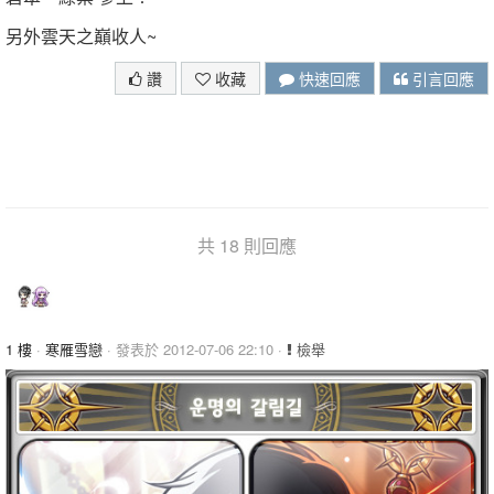
另外雲天之巔收人~
讚
收藏
快速回應
引言回應
共 18 則回應
1 樓
·
寒雁雪戀
· 發表於 2012-07-06 22:10 ·
檢舉