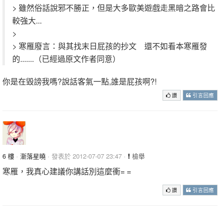
> 雖然俗話說邪不勝正，但是大多歐美遊戲走黑暗之路會比
較強大...
>
> 寒雁廢言：與其找末日屁孩的抄文 還不如看本寒雁發
的.......（已經過原文作者同意）
你是在毀謗我嗎?說話客氣一點,誰是屁孩啊?!
讚
引言回應
6 樓
·
漸落星曉
· 發表於 2012-07-07 23:47 ·
檢舉
寒雁，我真心建議你講話別這麼衝= =
讚
引言回應