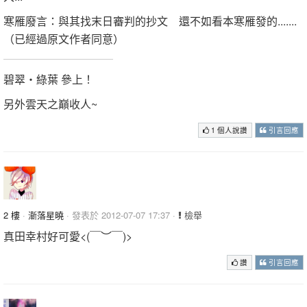
寒雁廢言：與其找末日審判的抄文 還不如看本寒雁發的.......
（已經過原文作者同意）
碧翠‧綠葉 參上！
另外雲天之巔收人~
1 個人說讚
引言回應
2 樓
·
漸落星曉
· 發表於 2012-07-07 17:37 ·
檢舉
真田幸村好可愛<(￣︶￣)>
讚
引言回應