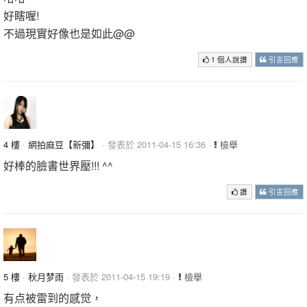
好瞎喔!
不過現實好像也是如此@@
1 個人說讚
引言回應
4 樓
·
網拍麻豆【新彌】
· 發表於 2011-04-15 16:36 ·
檢舉
好棒的臉書世界壓!!! ^^
讚
引言回應
5 樓
·
秋月梦雨
· 發表於 2011-04-15 19:19 ·
檢舉
有点被雷到的感觉，