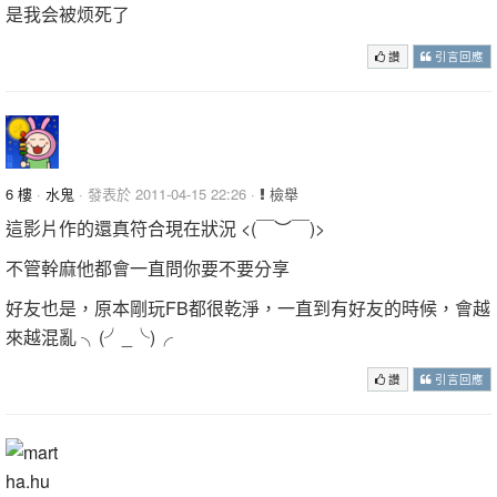
是我会被烦死了
讚
引言回應
6 樓
·
水鬼
· 發表於 2011-04-15 22:26 ·
檢舉
這影片作的還真符合現在狀況 <(￣︶￣)>
不管幹麻他都會一直問你要不要分享
好友也是，原本剛玩FB都很乾淨，一直到有好友的時候，會越
來越混亂 ╮(╯_╰)╭
讚
引言回應