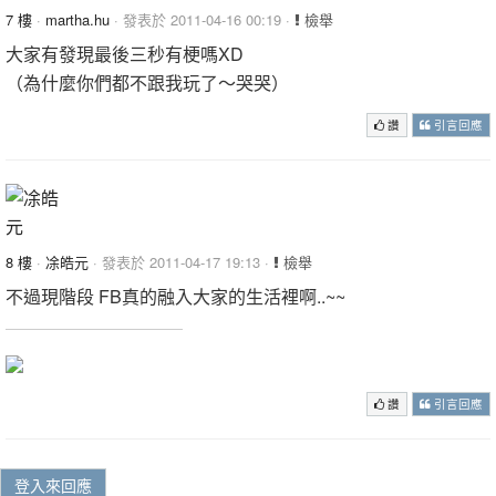
7 樓
·
martha.hu
· 發表於 2011-04-16 00:19 ·
檢舉
大家有發現最後三秒有梗嗎XD
（為什麼你們都不跟我玩了～哭哭）
讚
引言回應
8 樓
·
凃皓元
· 發表於 2011-04-17 19:13 ·
檢舉
不過現階段 FB真的融入大家的生活裡啊..~~
讚
引言回應
登入來回應