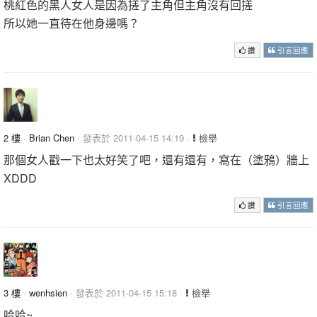
桃紅色的黑人女人是因為搓了主角但主角沒有回搓
所以她一直待在他身邊嗎？
讚
引言回應
2 樓
·
Brian Chen
· 發表於 2011-04-15 14:19 ·
檢舉
那個女人戳一下也太好笑了吧，還有還有，寫在（塗鴉）牆上
XDDD
讚
引言回應
3 樓
·
wenhsien
· 發表於 2011-04-15 15:18 ·
檢舉
哈哈~