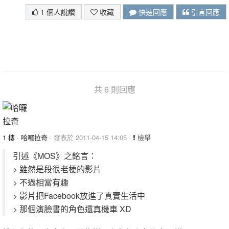
1 個人說讚
收藏
快速回應
引言回應
共 6 則回應
1 樓
·
哈囉拉奇
· 發表於 2011-04-15 14:05 ·
檢舉
引述《MOS》之銘言：
> 雖然是段很老梗的影片
> 不過相當有趣
> 影片把Facebook放進了真實生活中
> 那個演臉書的角色還真機車 XD