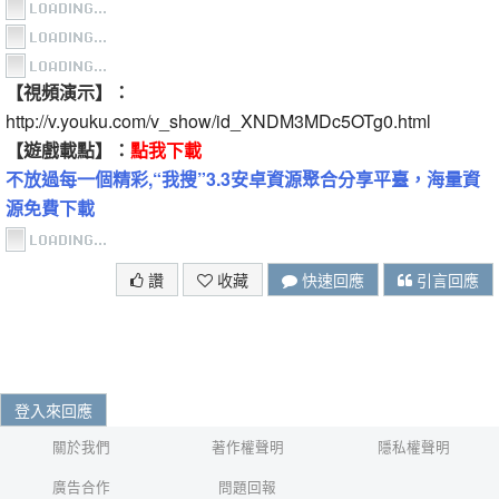
【視頻演示】：
http://v.youku.com/v_show/id_XNDM3MDc5OTg0.html
【遊戲載點】：
點我下載
不放過每一個精彩,“我搜”3.3安卓資源聚合分享平臺，海量資
源免費下載
讚
收藏
快速回應
引言回應
登入來回應
關於我們
著作權聲明
隱私權聲明
廣告合作
問題回報