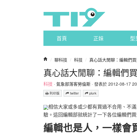
首頁
正妹
型
/
聊科技
/
科技
/
真心話大閒聊：編輯們買過
真心話大閒聊：編輯們買過
科技
·
氣象部落客勞倫斯
· 發表於 2012-08-17 20:
列印版
twitter
plurk
相信大家或多或少都有買過不合用、不滿意
驗。這回編輯部就統計了一下各位編輯們買過
編輯也是人，一樣會買