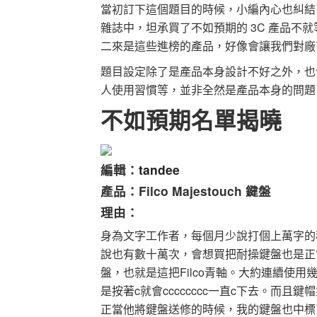
當初訂下這個題目的時候，小編內心也糾結了
雜誌中，坦承買了不如預期的 3C 產品不就
二來是這些進榜的產品，好像會讓我們對廠商
題目設定除了是產品本身設計不好之外，也
人使用習慣等，並非全然是產品本身的問題
不如預期名單揭曉
編輯：
tandee
產品：Filco Majestouch 鍵盤
理由：
身為文字工作者，每個月少說打個上萬字的
說也有數十萬次，會想買把耐操鍵盤也是正
盤，也就是這把Filco青軸。大約連續使
是按著c就會cccccccc一直c下去。而
正當他將鍵盤送修的時候，我的鍵盤也中標