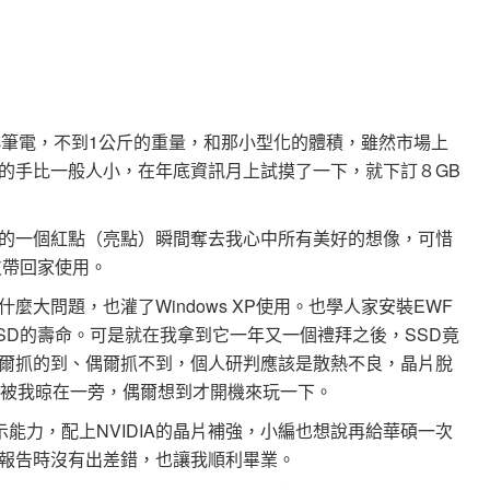
一台小筆電，不到1公斤的重量，和那小型化的體積，雖然市場上
的手比一般人小，在年底資訊月上試摸了一下，就下訂８GB
的一個紅點（亮點）瞬間奪去我心中所有美好的想像，可惜
皮帶回家使用。
大問題，也灌了Windows XP使用。也學人家安裝EWF
SD的壽命。可是就在我拿到它一年又一個禮拜之後，SSD竟
爾抓的到、偶爾抓不到，個人研判應該是散熱不良，晶片脫
就被我晾在一旁，偶爾想到才開機來玩一下。
貧弱顯示能力，配上NVIDIA的晶片補強，小編也想說再給華碩一次
報告時沒有出差錯，也讓我順利畢業。