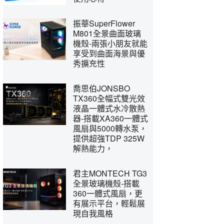
振華SuperFlower
M801全景曲面玻璃
機殼-兩張小朋友就能
享受到曲面海景與優
秀擴充性
喬思伯JONSBO
TX360全幅式雙光效
液晶一體式水冷散熱
器-搭載XA360一體式
風扇與5000轉水泵，
提供超強TDP 325W
解熱能力，
君主MONTECH TG3
全景玻璃機殼-搭載
360一體式風扇，更
有展示平台，輕鬆展
現自我風格