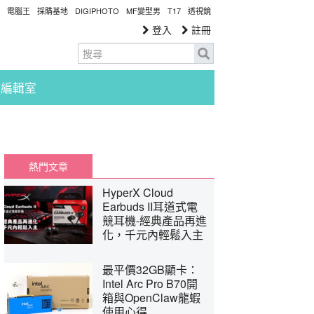
電腦王
採購基地
DIGIPHOTO
MF變型男
T17
透視鏡
登入
註冊
編輯室
熱門文章
HyperX Cloud
Earbuds II耳道式電
競耳機-經典產品再進
化，千元內輕鬆入主
最平價32GB顯卡：
Intel Arc Pro B70開
箱與OpenClaw龍蝦
使用心得