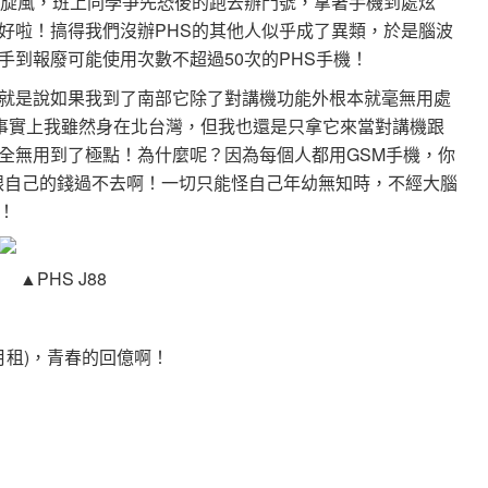
的旋風，班上同學爭先恐後的跑去辦門號，拿著手機到處炫
好啦！搞得我們沒辦PHS的其他人似乎成了異類，於是腦波
手到報廢可能使用次數不超過50次的PHS手機！
就是說如果我到了南部它除了對講機功能外根本就毫無用處
而事實上我雖然身在北台灣，但我也還是只拿它來當對講機跟
全無用到了極點！為什麼呢？因為每個人都用GSM手機，你
聊跟自己的錢過不去啊！一切只能怪自己年幼無知時，不經大腦
！
▲PHS J88
0月租)，青春的回億啊！