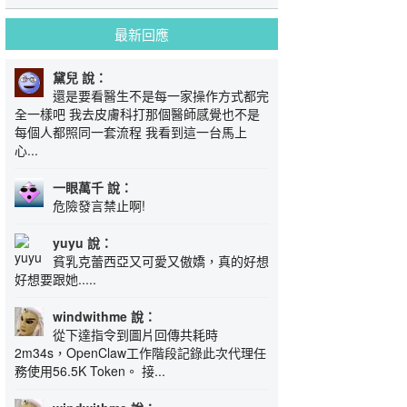
最新回應
黛兒 說：
還是要看醫生不是每一家操作方式都完
全一樣吧 我去皮膚科打那個醫師感覺也不是
每個人都照同一套流程 我看到這一台馬上
心...
一眼萬千 說：
危險發言禁止啊!
yuyu 說：
貧乳克蕾西亞又可愛又傲嬌，真的好想
好想要跟她.....
windwithme 說：
從下達指令到圖片回傳共耗時
2m34s，OpenClaw工作階段記錄此次代理任
務使用56.5K Token。 接...