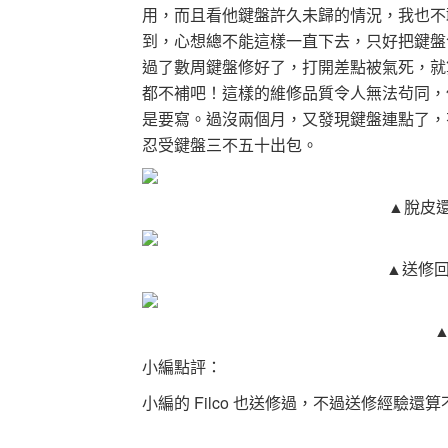
用，而且看他鍵盤許久未歸的情況，我也不
到，心想總不能這樣一直下去，只好把鍵
過了數周鍵盤修好了，打開差點被氣死，就
都不補吧！這樣的維修品質令人無法茍同，
是要寫。過沒兩個月，又發現鍵盤連點了，
忍受鍵盤三不五十出包。
▲
脫皮還
▲
送修
小編點評：
小編的 Filco 也送修過，不過送修經驗還