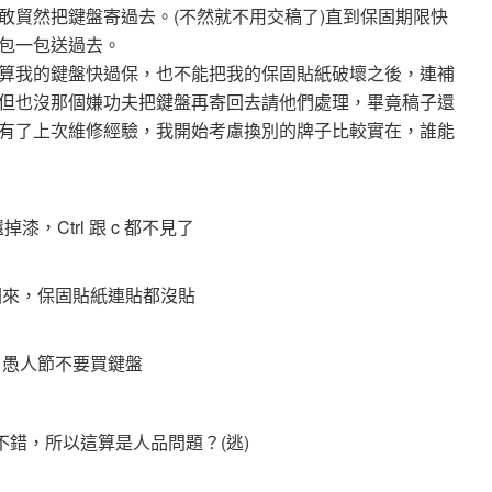
敢貿然把鍵盤寄過去。(不然就不用交稿了)直到保固期限快
盤包一包送過去。
算我的鍵盤快過保，也不能把我的保固貼紙破壞之後，連補
但也沒那個嫌功夫把鍵盤再寄回去請他們處理，畢竟稿子還
有了上次維修經驗，我開始考慮換別的牌子比較實在，誰能
掉漆，Ctrl 跟 c 都不見了
回來，保固貼紙連貼都沒貼
▲
愚人節不要買鍵盤
算不錯，所以這算是人品問題？(逃)