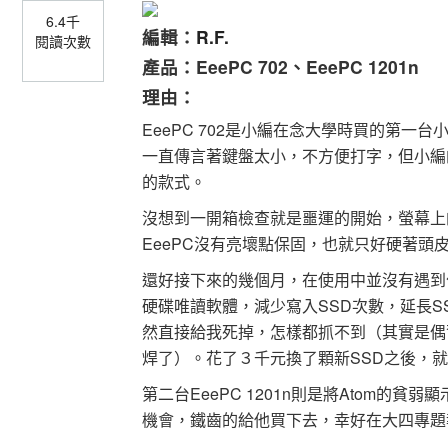
6.4千
編輯：
R.F.
閱讀次數
產品：EeePC 702、EeePC 1201n
理由：
EeePC 702是小編在念大學時買的第
一直傳言著鍵盤太小，不方便打字，但小編
的款式。
沒想到一開箱檢查就是噩運的開始，螢幕上
EeePC沒有亮壞點保固，也就只好硬著頭
還好接下來的幾個月，在使用中並沒有遇到什麼
硬碟唯讀軟體，減少寫入SSD次數，延長S
然直接給我死掉，怎樣都抓不到（其實是偶
焊了）。花了３千元換了顆新SSD之後，
第二台EeePC 1201n則是將Atom的
機會，鐵齒的給他買下去，幸好在大四專題