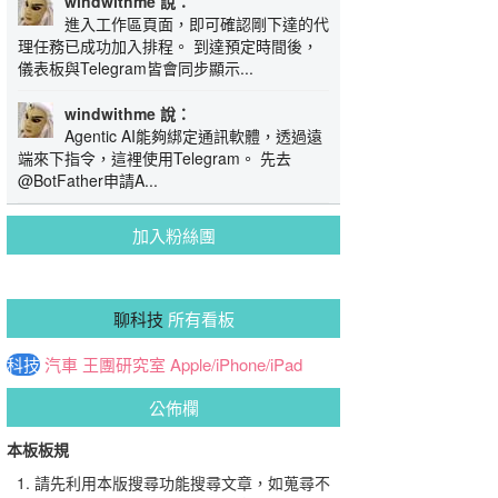
windwithme 說：
進入工作區頁面，即可確認剛下達的代
理任務已成功加入排程。 到達預定時間後，
儀表板與Telegram皆會同步顯示...
windwithme 說：
Agentic AI能夠綁定通訊軟體，透過遠
端來下指令，這裡使用Telegram。 先去
@BotFather申請A...
加入粉絲團
聊科技
所有看板
科技
汽車
王團研究室
Apple/iPhone/iPad
公佈欄
本板板規
請先利用本版搜尋功能搜尋文章，如蒐尋不