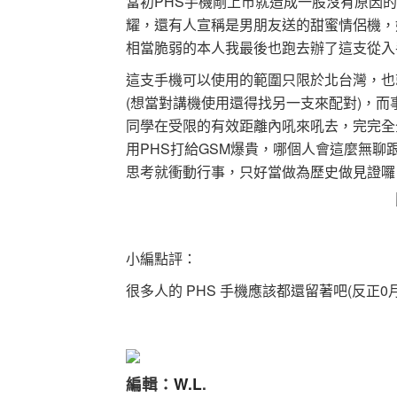
當初PHS手機剛上市就造成一股沒有原因
耀，還有人宣稱是男朋友送的甜蜜情侶機，
相當脆弱的本人我最後也跑去辦了這支從入
這支手機可以使用的範圍只限於北台灣，也
(想當對講機使用還得找另一支來配對)，
同學在受限的有效距離內吼來吼去，完完全
用PHS打給GSM爆貴，哪個人會這麼無
思考就衝動行事，只好當做為歷史做見證囉
小編點評：
很多人的 PHS 手機應該都還留著吧(反正
編輯：
W.L
.