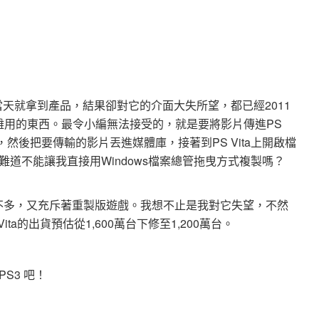
賣當天就拿到產品，結果卻對它的介面大失所望，都已經2011
5還難用的東西。最令小編無法接受的，就是要將影片傳進PS
，然後把要傳輸的影片丟進媒體庫，接著到PS Vita上開啟檔
道不能讓我直接用Windows檔案總管拖曳方式複製嗎？
遊戲不多，又充斥著重製版遊戲。我想不止是我對它失望，不然
Vita的出貨預估從1,600萬台下修至1,200萬台。
S3 吧！