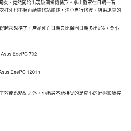
n開機，竟然開始出現破圖當機情形。拿出發票往日期一看，
次打死也不願再給維修站賺錢，決心自行修復。結果還真的
得越來越準了，產品死亡日期只比保固日期多出2％，令小
▲
Asus EeePC 702
sus EeePC 1201n
了效能點點點之外，小編最不能接受的是縮小的鍵盤和觸控