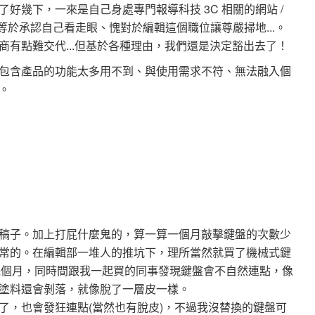
好幾下，一來是自己身處專門報導科技 3C 相關的網站 /
等於承認自己看走眼、愧對於編輯這個職位讓尊嚴掃地...。
有點難交代...但基於各種理由，我們還是決定豁出去了！
包含產品的功能太多用不到、與使用需求不符、無法融入個
。
稿子。加上打屁什麼鬼的，算一算一個月敲擊鍵盤的次數少
常的。在編輯部一堆人的推坑下，理所當然就買了機械式鍵
用幾個月，同時間跟我一起買的同事發現鍵盤會不自然連點，像
且鍵帽塗料還會剝落，就像脫了一層皮一樣。
了，也會發狂連點(當然也有脫皮)，不過我沒替換的鍵盤可