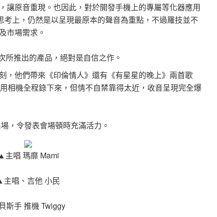
，讓原音重現。也因此，對於開發手機上的專屬等化器應用
設計思考上，仍然是以呈現最原本的聲音為重點，不過羅技並不
及市場需求。
技這次所推出的產品，絕對是自信之作。
刻，他們帶來《印倫情人》還有《有星星的晚上》兩首歌
然有用相機全程錄下來，但情不自禁靠得太近，收音呈現完全爆
出場，令發表會場頓時充滿活力。
▲主唱 瑪靡 Mami
▲主唱、吉他 小民
貝斯手 推機 Twiggy