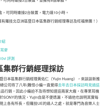
線音箱，可同時連接3台裝置，並擁有8個單體。
動音樂盒，可同時連接2台裝置，電力達10小時。
還有羅技北亞洲區暨日本區集群行銷經理專訪及旺福樂團！）
介紹
隔音耳麥
10vi 評測
區集群行銷經理採訪
本區集群行銷經理黃佑仁（Yujin Huang），來談談新推
日本總公司待了八年(難怪小編一直覺得
去年去日本採訪時見過這
產品行銷，因此小編迫不及待想知道這兩家大廠，在專業耳機
SONY的情況，Yujin自是不便透漏，不過他也說明其實每
現上各有所長，但羅技UE的過人之處，就是專門為音樂人士