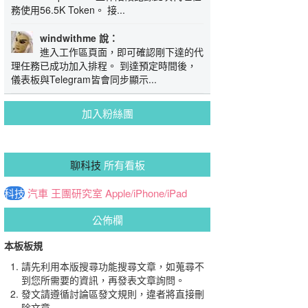
務使用56.5K Token。 接...
windwithme 說：
進入工作區頁面，即可確認剛下達的代
理任務已成功加入排程。 到達預定時間後，
儀表板與Telegram皆會同步顯示...
加入粉絲團
聊科技
所有看板
科技
汽車
王團研究室
Apple/iPhone/iPad
公佈欄
本板板規
請先利用本版搜尋功能搜尋文章，如蒐尋不
到您所需要的資訊，再發表文章詢問。
發文請遵循討論區發文規則，違者將直接刪
除文章