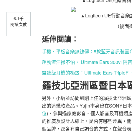
▲Logitech UE無
▲Logitech UE行
6.1千
閱讀次數
（後面
延伸閱讀：
手機、平板音樂無線傳：8款藍牙音訊裝置
運動流汗操不怕， Ultimate Ears 300vi 
監聽級耳機的極致：Ultimate Ears TripleFi 
羅技北亞洲區暨日本
另外，小編並訪問到剛上任的羅技北亞洲區暨日
出的這幾款產品。Yujin本身曾在SONY
位
)，參與過家庭影音、個人影音及耳機類
的推廣及設計思維上，是否有哪些差異，關於
個品牌，都各有自己調音的方式，在聲音表