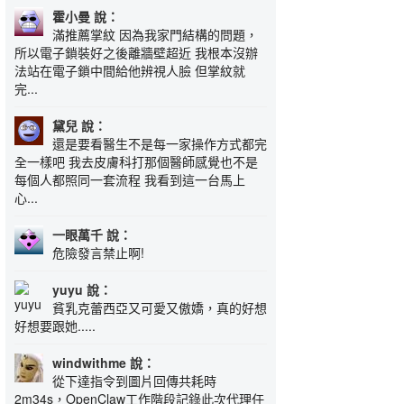
霍小曼 說：
滿推薦掌紋 因為我家門結構的問題，
所以電子鎖裝好之後離牆壁超近 我根本沒辦
法站在電子鎖中間給他辨視人臉 但掌紋就
完...
黛兒 說：
還是要看醫生不是每一家操作方式都完
全一樣吧 我去皮膚科打那個醫師感覺也不是
每個人都照同一套流程 我看到這一台馬上
心...
一眼萬千 說：
危險發言禁止啊!
yuyu 說：
貧乳克蕾西亞又可愛又傲嬌，真的好想
好想要跟她.....
windwithme 說：
從下達指令到圖片回傳共耗時
2m34s，OpenClaw工作階段記錄此次代理任