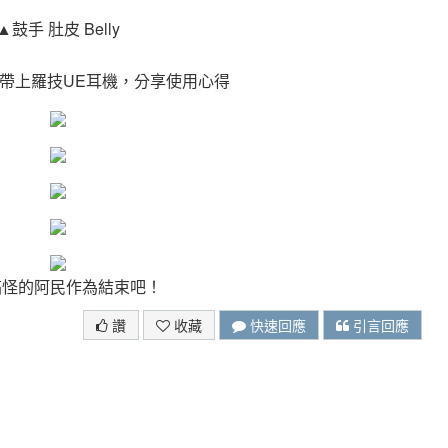
▲鼓手 肚皮 Belly
帶上羅技UE耳機，分享使用心得
搞怪的阿民作為結束吧！
讚
收藏
快速回應
引言回應