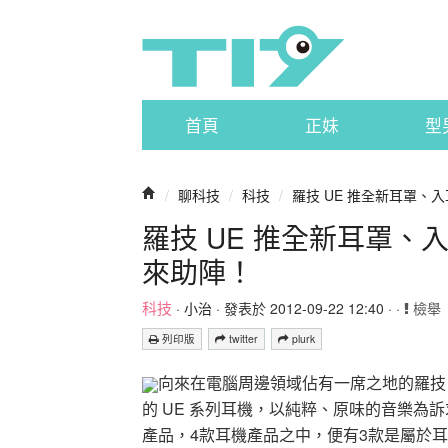
首頁
正妹
型
/
聊科技
/
科技
/
羅技 UE 推全新耳罩、
羅技 UE 推全新耳罩
來助陣！
科技
·
小治
· 發表於 2012-09-22 12:40 · ·
檢舉
列印版
twitter
plurk
向來在電腦周邊領域佔有一席之地的羅技，在與
的 UE 系列耳機，以純粹、原味的音樂為
產品，4款耳機產品之中，便有3款是屬於耳