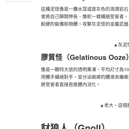
這種泥怪像是一攤水窪或是灰色的濕潤岩石
會將自己瞬間伸長、像蛇一樣纏繞受害者，
較硬的裝備和物體。攻擊灰泥怪的金屬武器
▲灰泥
膠質怪（Gelatinous Ooze
像是一顆特大號的透明果凍，平均尺寸為1
用觸手纏繞對手，並分泌麻痺的體液來癱瘓
將受害者直接吞進體內消化。
▲老大，這個
豺狼人（Gnoll）