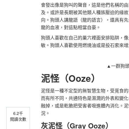
會發出像是狗叫的聲音，這是他們名稱的由
及。或許是長期被其他類人種族壓迫的緣故
向。狗頭人講龍語（龍的語言），還具有先
龍的血液，對這點相當自豪。
狗頭人喜歡在自己的巢穴裡面安排陷阱，像
敏。狗頭人喜歡使用燃燒油或是投石索來增
▲一群狗
泥怪（Ooze）
泥怪是一種不定型的無智慧生物，受覓食的
而有所不同，共通特色是濕潤的外表和變化
融掉，或是乾脆把受害者吸進體內消化。泥
況。
6.2千
閱讀次數
灰泥怪（Gray Ooze）