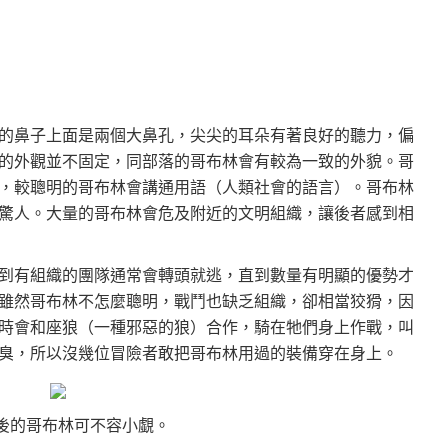
的鼻子上面是兩個大鼻孔，尖尖的耳朵有著良好的聽力，偏
的外觀並不固定，同部落的哥布林會有較為一致的外貌。哥
，較聰明的哥布林會講通用語（人類社會的語言）。哥布林
驚人。大量的哥布林會危及附近的文明組織，讓後者感到相
到有組織的團隊通常會轉頭就逃，直到數量有明顯的優勢才
雖然哥布林不怎麼聰明，戰鬥也缺乏組織，卻相當狡猾，因
時會和座狼（一種邪惡的狼）合作，騎在牠們身上作戰，叫
臭，所以沒幾位冒險者敢把哥布林用過的裝備穿在身上。
後的哥布林可不容小覷。