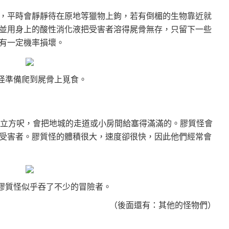
，平時會靜靜待在原地等獵物上鉤，若有倒楣的生物靠近就
並用身上的酸性消化液把受害者溶得屍骨無存，只留下一些
有一定機率損壞。
怪準備爬到屍骨上覓食。
）
0立方呎，會把地城的走道或小房間給塞得滿滿的。膠質怪會
受害者。膠質怪的體積很大，速度卻很快，因此他們經常會
膠質怪似乎吞了不少的冒險者。
（後面還有：其他的怪物們）