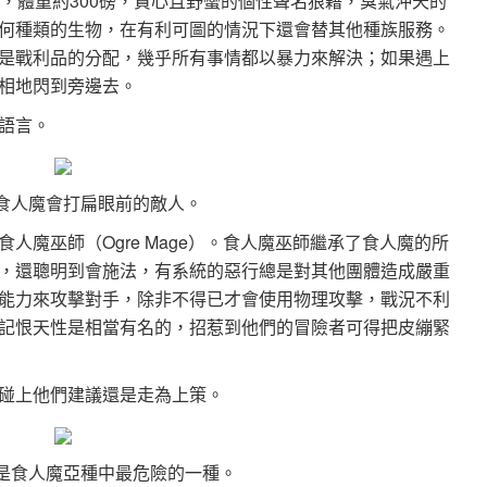
，體重約300磅，貪心且野蠻的個性聲名狼藉，臭氣沖天的
何種類的生物，在有利可圖的情況下還會替其他種族服務。
是戰利品的分配，幾乎所有事情都以暴力來解決；如果遇上
相地閃到旁邊去。
語言。
食人魔會打扁眼前的敵人。
人魔巫師（Ogre Mage）。食人魔巫師繼承了食人魔的所
，還聰明到會施法，有系統的惡行總是對其他團體造成嚴重
能力來攻擊對手，除非不得已才會使用物理攻擊，戰況不利
記恨天性是相當有名的，招惹到他們的冒險者可得把皮繃緊
碰上他們建議還是走為上策。
是食人魔亞種中最危險的一種。