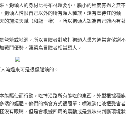
來。狗頭人的身材比哥布林還要小，膽小的程度有過之無不
，狗頭人憎恨自己以外的所有類人種族，還有虐待狂的傾
天的施法天賦（和龍一樣），所以狗頭人認為自己體內有著
是弩箭或地洞，所以冒險者對攻打狗頭人巢穴通常會敬謝不
加戰鬥優勢，讓菜鳥冒險者相當頭大。
頭人淹過來可是很傷腦筋的。
本能驅使而行動，吃掉沿路所有能吃的東西，外型根據種族
多端的軀體。他們的攝食方式很簡單：噴灑消化液把受害者
怪沒有眼睛，但是會根據四周的震動或是氣味來判斷環境狀