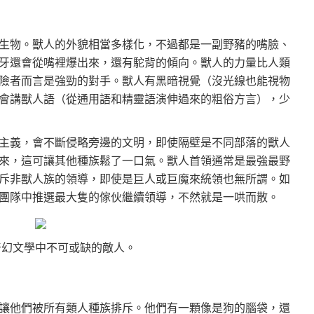
生物。獸人的外貌相當多樣化，不過都是一副野豬的嘴臉、
牙還會從嘴裡爆出來，還有駝背的傾向。獸人的力量比人類
險者而言是強勁的對手。獸人有黑暗視覺（沒光線也能視物
會講獸人語（從通用語和精靈語演伸過來的粗俗方言），少
主義，會不斷侵略旁邊的文明，即使隔壁是不同部落的獸人
來，這可讓其他種族鬆了一口氣。獸人首領通常是最強最野
斥非獸人族的領導，即使是巨人或巨魔來統領也無所謂。如
團隊中推選最大隻的傢伙繼續領導，不然就是一哄而散。
奇幻文學中不可或缺的敵人。
讓他們被所有類人種族排斥。他們有一顆像是狗的腦袋，還