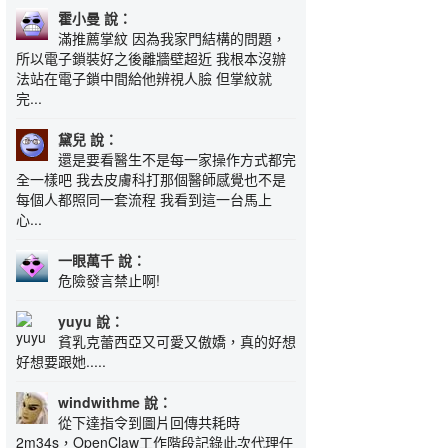
霍小曼 說：
滿推薦掌紋 因為我家門結構的問題，
所以電子鎖裝好之後離牆壁超近 我根本沒辦
法站在電子鎖中間給他辨視人臉 但掌紋就
完...
黛兒 說：
還是要看醫生不是每一家操作方式都完
全一樣吧 我去皮膚科打那個醫師感覺也不是
每個人都照同一套流程 我看到這一台馬上
心...
一眼萬千 說：
危險發言禁止啊!
yuyu 說：
貧乳克蕾西亞又可愛又傲嬌，真的好想
好想要跟她.....
windwithme 說：
從下達指令到圖片回傳共耗時
2m34s，OpenClaw工作階段記錄此次代理任