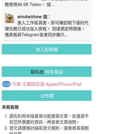
務使用56.5K Token。 接...
windwithme 說：
進入工作區頁面，即可確認剛下達的代
理任務已成功加入排程。 到達預定時間後，
儀表板與Telegram皆會同步顯示...
加入粉絲團
聊科技
所有看板
科技
汽車
王團研究室
Apple/iPhone/iPad
公佈欄
本板板規
請先利用本版搜尋功能搜尋文章，如蒐尋不
到您所需要的資訊，再發表文章詢問。
發文請遵循討論區發文規則，違者將直接刪
除文章