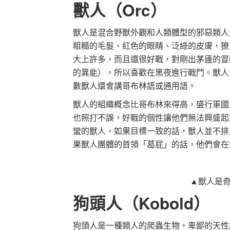
獸人（Orc）
獸人是混合野獸外觀和人類體型的邪惡類人
粗糙的毛髮、紅色的眼睛、泛綠的皮膚，獠
大上許多，而且還很好戰，對剛出茅廬的冒
的異能），所以喜歡在黑夜進行戰鬥。獸人
數獸人還會講哥布林語或通用語。
獸人的組織概念比哥布林來得高，盛行軍國
也照打不誤，好戰的個性讓他們無法興盛起
蠻的獸人，如果目標一致的話，獸人並不排
果獸人團體的首領「葛屁」的話，他們會在
▲獸人是
狗頭人（Kobold）
狗頭人是一種類人的爬蟲生物，卑鄙的天性