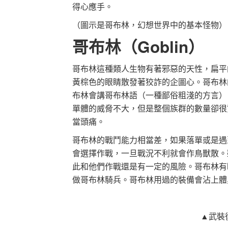
得心應手。
（圖示是哥布林，幻想世界中的基本怪物）
哥布林（Goblin）
哥布林這種類人生物有著邪惡的天性，扁平
黃棕色的眼睛散發著狡詐的企圖心。哥布林
布林會講哥布林語（一種鄙俗粗淺的方言）
單體的威脅不大，但是整個族群的數量卻很
當頭痛。
哥布林的戰鬥能力相當差，如果落單或是遇
會選擇作戰，一旦戰況不利就會作鳥獸散。
此和他們作戰還是有一定的風險。哥布林有
做哥布林騎兵。哥布林用過的裝備會沾上體
▲武裝