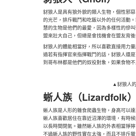
豺狼人是具有狼外貌的類人生物，個性邪惡
的光芒，排斥戰鬥和吃飯以外的任何活動。
慧的生物是他們的最愛，因為多樣性的慘叫
盟來壯大自己，但總是會找機會在盟友背後
豺狼人的體能相當好，所以喜歡直接用力量
過若有指揮官來指揮戰鬥的話，豺狼人還是
到哥布林都是他們的奴役對象，如果食物不
▲豺狼人
蜥人族（Lizardfolk
蜥人族是人形的雜食爬蟲生物，身高可以達
蜥人族喜歡居住在靠近沼澤的環境，有時候
以長時間閉氣。雖然蜥人族的外表相當猙獰
不過蜥人族的野性實在太強，而且不排斥獵