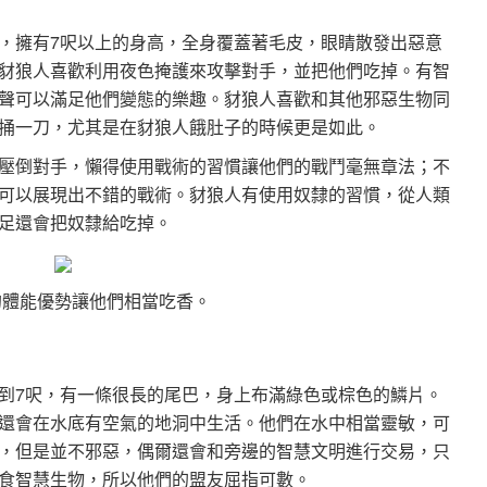
，擁有7呎以上的身高，全身覆蓋著毛皮，眼睛散發出惡意
豺狼人喜歡利用夜色掩護來攻擊對手，並把他們吃掉。有智
聲可以滿足他們變態的樂趣。豺狼人喜歡和其他邪惡生物同
捅一刀，尤其是在豺狼人餓肚子的時候更是如此。
壓倒對手，懶得使用戰術的習慣讓他們的戰鬥毫無章法；不
可以展現出不錯的戰術。豺狼人有使用奴隸的習慣，從人類
足還會把奴隸給吃掉。
的體能優勢讓他們相當吃香。
）
到7呎，有一條很長的尾巴，身上布滿綠色或棕色的鱗片。
還會在水底有空氣的地洞中生活。他們在水中相當靈敏，可
，但是並不邪惡，偶爾還會和旁邊的智慧文明進行交易，只
食智慧生物，所以他們的盟友屈指可數。