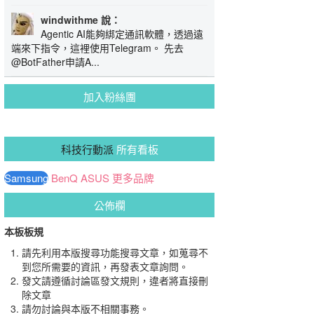
windwithme 說：
Agentic AI能夠綁定通訊軟體，透過遠
端來下指令，這裡使用Telegram。 先去
@BotFather申請A...
加入粉絲團
科技行動派
所有看板
Samsung
BenQ
ASUS
更多品牌
公佈欄
本板板規
請先利用本版搜尋功能搜尋文章，如蒐尋不
到您所需要的資訊，再發表文章詢問。
發文請遵循討論區發文規則，違者將直接刪
除文章
請勿討論與本版不相關事務。