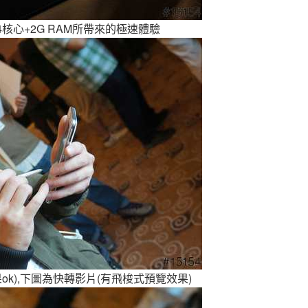
4核心+2G RAM所帶來的極速體驗
k),下圖為快轉影片(有飛梭式預覽效果)