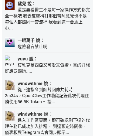
黛兒 說：
還是要看醫生不是每一家操作方式都完
全一樣吧 我去皮膚科打那個醫師感覺也不是
每個人都照同一套流程 我看到這一台馬上
心...
一眼萬千 說：
危險發言禁止啊!
yuyu 說：
貧乳克蕾西亞又可愛又傲嬌，真的好想
好想要跟她.....
windwithme 說：
從下達指令到圖片回傳共耗時
2m34s，OpenClaw工作階段記錄此次代理任
務使用56.5K Token。 接...
windwithme 說：
進入工作區頁面，即可確認剛下達的代
理任務已成功加入排程。 到達預定時間後，
儀表板與Telegram皆會同步顯示...