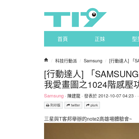
首頁
正妹
型
/
科技行動派
/
Samsung
/
[行動達人] 「SA
[行動達人] 「SAMSUNG
我愛畫圖之1024階感壓
Samsung
·
陳建龍
· 發表於 2012-10-07 04:23 · 
列印版
twitter
plurk
三星與T客邦舉辦的note2高雄場體驗會~