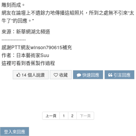
雕刻而成。
網友在論壇上不遺餘力地傳播這組照片，所到之處無不引來“太
牛了”的回應。"
來源：新華網湖北頻道
----------------
感謝PTT網友winson790615補充
作者：日本藝術家Suu
這裡
可看到香蕉製作過程
14 個人說讚
收藏
快速回應
引言回應
上一頁
1
2
下一頁
登入來回應