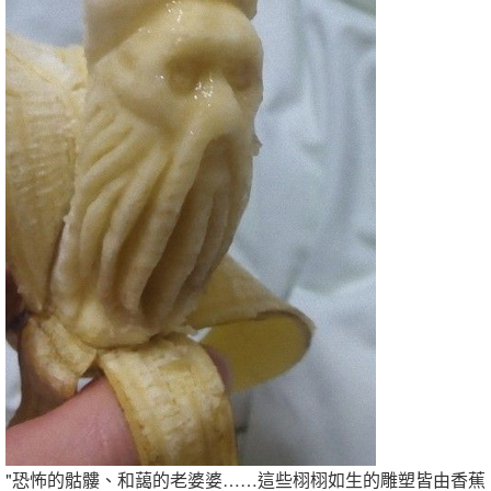
"恐怖的骷髏、和藹的老婆婆……這些栩栩如生的雕塑皆由香蕉