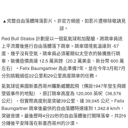
▲完整自由落體降落影片。非官方頻道，如影片遭移除敬請見
諒。
Red Bull Stratos 計劃是以一個氦氣球和加壓艙，將跳傘員送
上平流層後進行自由落體落下跳傘。跳傘環境氣溫達到 -57
度、幾乎沒有空氣，跳傘員必須著類似太空衣的裝備進行跳
傘，裝備造價高達 12.5 萬英鎊（20.2 萬美金、新台幣 600 萬
左右）。Felix Baumgartner 為此準備7年，並在今年3月和7月
分別挑戰過從22公里和29公里高度跳傘的任務。
氦氣球從美國新墨西哥州
羅斯威爾
起飛（傳說1947年發生飛碟
墜毀事件的地點），原訂跳傘高度為 120,000 英呎（36,576
公尺），但實際高度則是突破39公里、達 39,045 公尺。Felix
Baumgartner 跳傘後最快的自由落體時速達到 1,342.8 km/h，
突破音速。最後歷時4分22秒的自由落體後打開降落傘，共計9
分鐘後平安降落在新墨西哥州的沙漠。