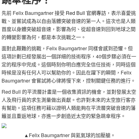
先前 Felix Baumgartner 接受
Red Bull 官網專訪
，表示喜愛挑
戰、並嘗試成為以自由落體突破音速的第一人。這次也是人類
首度以身體突破超音速，影響為何、從超音速到回到地球之間
的轉變影響為何，都是本次挑戰之一。
面對此艱難的挑戰，Felix Baumgartner 同樣會感到恐懼。但
這項計劃已經發展出一個詳細的技術程序，40個步驟必須在一
定的程序中完成。這個時刻你明白應完全信任技術，同時這個
時候是沒有任何人可以幫助你的。因此在躍下的瞬間，Felix
Baumgartner 會嘗試將心律將慢下來，控制關鍵任務的進行。
Red Bull 的平流層計畫是一個收集資訊的機會，並對發展太空
人及飛行員的求生測量做出貢獻。也許對未來的太空旅行客亦
有幫助。這項任務可藉以證明人類能夠在平流層突破音速的藩
籬並且重返地球，亦進一步創造近太空的緊急跳傘程序。
▲Felix Baumgartner 與氦氣球的加壓艙。