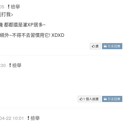
05 ·
檢舉
(別打我>
 都都還是灌XP居多~
 系統外~不得不去習慣用它! XDXD
讚
引言回應
30 ·
檢舉
1 個人說讚
引言回應
4-22 10:01 ·
檢舉