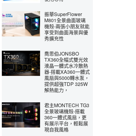
振華SuperFlower
M801全景曲面玻璃
機殼-兩張小朋友就能
享受到曲面海景與優
秀擴充性
喬思伯JONSBO
TX360全幅式雙光效
液晶一體式水冷散熱
器-搭載XA360一體式
風扇與5000轉水泵，
提供超強TDP 325W
解熱能力，
君主MONTECH TG3
全景玻璃機殼-搭載
360一體式風扇，更
有展示平台，輕鬆展
現自我風格