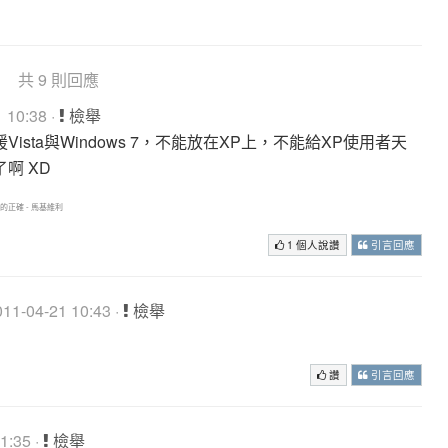
共 9 則回應
 10:38 ·
檢舉
sta與Windows 7，不能放在XP上，不能給XP使用者天
啊 XD
正確 - 馬基維利
1 個人說讚
引言回應
1-04-21 10:43 ·
檢舉
讚
引言回應
1:35 ·
檢舉