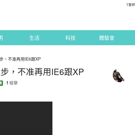
T客邦
男
生活
科技
體驗會
，不准再用IE6跟XP
，不准再用IE6跟XP
·
檢舉
精