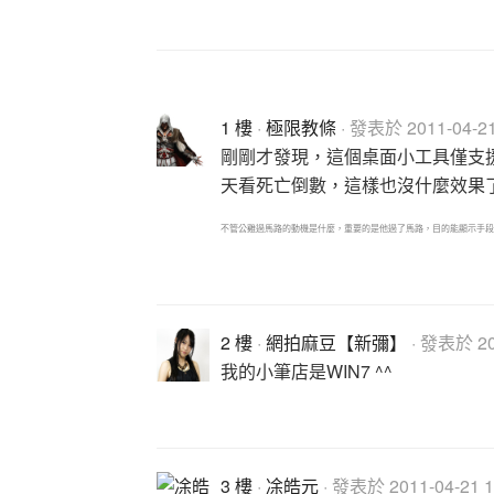
1 樓
·
極限教條
· 發表於 2011-04-21
剛剛才發現，這個桌面小工具僅支援Vi
天看死亡倒數，這樣也沒什麼效果了
不管公雞過馬路的動機是什麼，重要的是他過了馬路，目的能顯示手段的
2 樓
·
網拍麻豆【新彌】
· 發表於 201
我的小筆店是WIN7 ^^
3 樓
·
凃皓元
· 發表於 2011-04-21 1