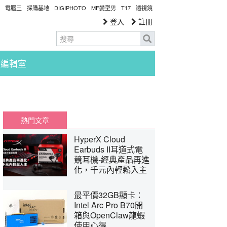
電腦王
採購基地
DIGIPHOTO
MF變型男
T17
透視鏡
登入
註冊
編輯室
熱門文章
HyperX Cloud
Earbuds II耳道式電
競耳機-經典產品再進
化，千元內輕鬆入主
最平價32GB顯卡：
Intel Arc Pro B70開
箱與OpenClaw龍蝦
使用心得