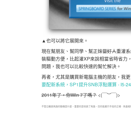
▲也可以將它展開來。
現在幫朋友、幫同學、幫正妹
當好人
重灌系
裝驅動方便，比起灌XP來說相當省時省力
問題，我也可以比較快速的幫忙解決。
再者，尤其是購買新電腦主機的朋友，我更
要配新系統，SP1提升SNB浮點運算 - I5-2
2011年了，你Win 7了嗎？
<(￣︶￣)>
不管公雞過馬路的動機是什麼，重要的是他過了馬路，目的能顯示手段的正確 - 馬基維