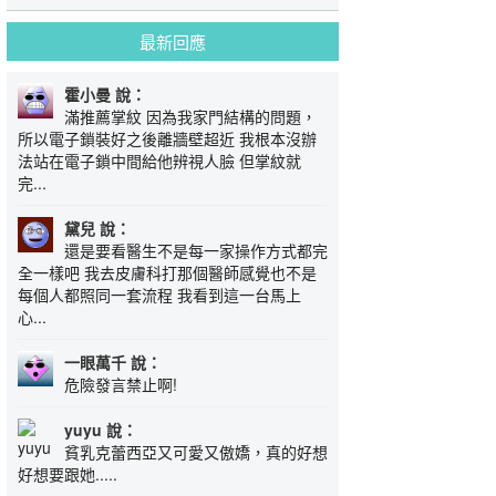
最新回應
霍小曼 說：
滿推薦掌紋 因為我家門結構的問題，
所以電子鎖裝好之後離牆壁超近 我根本沒辦
法站在電子鎖中間給他辨視人臉 但掌紋就
完...
黛兒 說：
還是要看醫生不是每一家操作方式都完
全一樣吧 我去皮膚科打那個醫師感覺也不是
每個人都照同一套流程 我看到這一台馬上
心...
一眼萬千 說：
危險發言禁止啊!
yuyu 說：
貧乳克蕾西亞又可愛又傲嬌，真的好想
好想要跟她.....