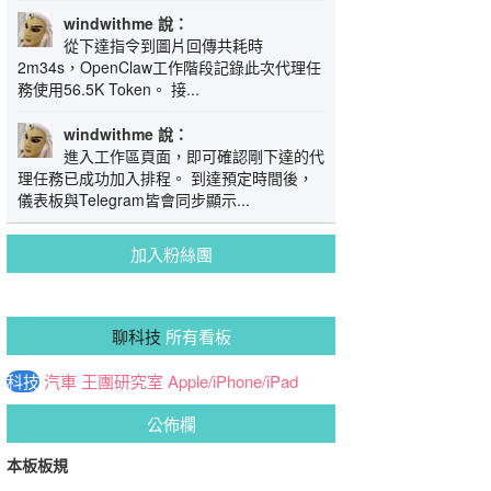
windwithme 說：
從下達指令到圖片回傳共耗時
2m34s，OpenClaw工作階段記錄此次代理任
務使用56.5K Token。 接...
windwithme 說：
進入工作區頁面，即可確認剛下達的代
理任務已成功加入排程。 到達預定時間後，
儀表板與Telegram皆會同步顯示...
加入粉絲團
聊科技
所有看板
科技
汽車
王團研究室
Apple/iPhone/iPad
公佈欄
本板板規