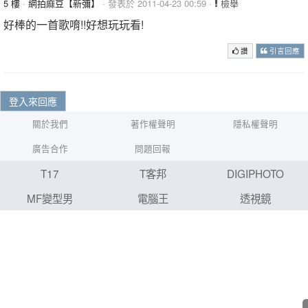
5 樓
·
網拍麻豆【新彌】
· 發表於 2011-04-23 00:59 ·
檢舉
好棒的一首歌唷!!好想玩玩看!
讚
引言回應
登入來回應
關於我們
著作權聲明
隱私權聲明
廣告合作
問題回報
T17
T客邦
DIGIPHOTO
MF變型男
電腦王
透視鏡