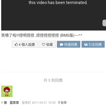
笑噴了啦!!!控吧控控..控控控控控控 (BMS版)~~^^
4 個人說讚
收藏
快速回應
引言回應
共 5 則回應
1 樓
·
蠶寶寶
· 發表於 2011-04-21 15:52 ·
檢舉