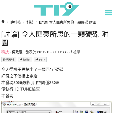
/
聊科技
/
科技
/
[討論] 令人匪夷所思的一顆硬碟 附圖
[討論] 令人匪夷所思的一顆硬碟 附
圖
科技
·
吳政融
· 發表於 2012-10-30 00:33 · ·
檢舉
列印版
twitter
plurk
今天從櫃子裡挖出了一顆西*老硬碟
好奇之下便接上電腦
才發現80G硬碟可用空間僅33GB
便執行HD TUNE檢查
才發現....