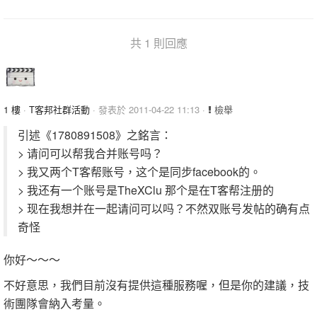
共 1 則回應
1 樓
·
T客邦社群活動
· 發表於 2011-04-22 11:13 ·
檢舉
引述《1780891508》之銘言：
> 请问可以帮我合并账号吗？
> 我又两个T客帮账号，这个是同步facebook的。
> 我还有一个账号是TheXClu 那个是在T客帮注册的
> 现在我想并在一起请问可以吗？不然双账号发帖的确有点
奇怪
你好～～～
不好意思，我們目前沒有提供這種服務喔，但是你的建議，技
術團隊會納入考量。