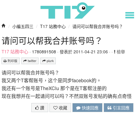
/
小編五四三
/
T17 站務中心
/
请问可以帮我合并账号吗？
请问可以帮我合并账号吗？
T17 站務中心
·
1780891508
· 發表於 2011-04-21 23:06 · ·
檢舉
列印版
twitter
plurk
请问可以帮我合并账号吗？
我又两个T客帮账号，这个是同步facebook的。
我还有一个账号是TheXClu 那个是在T客帮注册的
现在我想并在一起请问可以吗？不然双账号发帖的确有点奇怪
讚
收藏
快速回應
引言回應