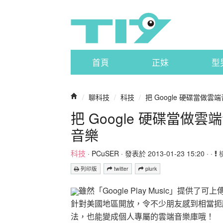
首頁
正妹
型
/
聊科技
/
科技
/
把 Google 硬碟當
把 Google 硬碟當
音樂
科技
·
PCuSER
· 發表於 2013-01-23 15:20 · ·
列印版
twitter
plurk
雖然「Google Play Music」
針對美國地區開放，令不少朋友感到相當扼腕
法，也能變成個人專屬的雲端音樂庫哦！