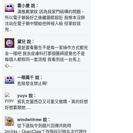
霍小曼 說：
滿推薦掌紋 因為我家門結構的問題，
所以電子鎖裝好之後離牆壁超近 我根本沒辦
法站在電子鎖中間給他辨視人臉 但掌紋就
完...
黛兒 說：
還是要看醫生不是每一家操作方式都完
全一樣吧 我去皮膚科打那個醫師感覺也不是
每個人都照同一套流程 我看到這一台馬上
心...
一眼萬千 說：
危險發言禁止啊!
yuyu 說：
貧乳克蕾西亞又可愛又傲嬌，真的好想
好想要跟她.....
windwithme 說：
從下達指令到圖片回傳共耗時
2m34s，OpenClaw工作階段記錄此次代理任