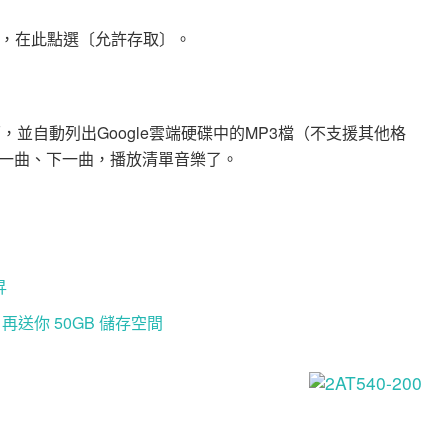
授權，在此點選〔允許存取〕。
er」頁面，並自動列出Google雲端硬碟中的MP3檔（不支援其他格
一曲、下一曲，播放清單音樂了。
昇
活，再送你 50GB 儲存空間