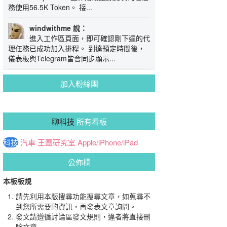
務使用56.5K Token。 接...
windwithme 說：
進入工作區頁面，即可確認剛下達的代
理任務已成功加入排程。 到達預定時間後，
儀表板與Telegram皆會同步顯示...
加入粉絲團
聊科技
所有看板
科技
汽車
王團研究室
Apple/iPhone/iPad
公佈欄
本板板規
請先利用本版搜尋功能搜尋文章，如蒐尋不
到您所需要的資訊，再發表文章詢問。
發文請遵循討論區發文規則，違者將直接刪
除文章