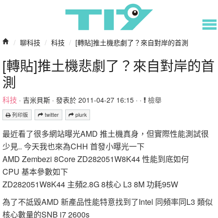
/
聊科技
/
科技
/
[轉貼]推土機悲劇了？來自對岸的首測
[轉貼]推土機悲劇了？來自對岸的首
測
科技
·
吉米貝斯
· 發表於 2011-04-27 16:15 · ·
檢舉
列印版
twitter
plurk
最近看了很多網站曝光AMD 推土機真身，但實際性能測試很
少見.. 今天我也來為CHH 首發小曝光一下
AMD Zembezi 8Core ZD282051W8K44 性能到底如何
CPU 基本參數如下
ZD282051W8K44 主頻2.8G 8核心 L3 8M 功耗95W
為了不詆毀AMD 新產品性能特意找到了Intel 同頻率同L3 類似
核心數量的SNB i7 2600s